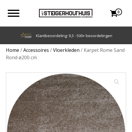
0
Achteraf betalen met Klarna
Home
/
Accessoires
/
Vloerkleden
/ Karpet Rome Sand
Rond ø200 cm