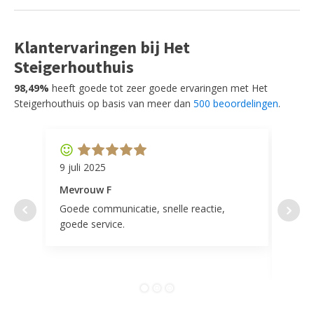
Klantervaringen bij Het
Steigerhouthuis
98,49%
heeft goede tot zeer goede ervaringen met Het
Steigerhouthuis op basis van meer dan
500 beoordelingen
.
9 juli 2025
11 ap
Mevrouw F
Mevr
Goede communicatie, snelle reactie,
Super
goede service.
door 
tevr
comp