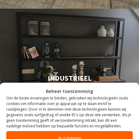
INDUSTRIEEL
Beheer toestemming
Om de beste ervaringen te bieden, gebruiken wij technologieën zoals
cookies om informatie over je apparaat op te slaan en/of te
raadplegen. Door in te stemmen met deze technologieën kunnen wij
gegevens zoals surfgedrag of unieke ID's op deze site verwerken. Als je
geen toestemming geeft of uw toestemming intrekt, kan dit een
nadelige invloed hebben op bepaalde functies en mogelijkheden.
Accepteren