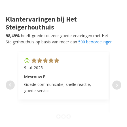
Klantervaringen bij Het
Steigerhouthuis
98,49%
heeft goede tot zeer goede ervaringen met Het
Steigerhouthuis op basis van meer dan
500 beoordelingen
.
9 juli 2025
11 ap
Mevrouw F
Mevr
Goede communicatie, snelle reactie,
Super
goede service.
door 
tevr
comp