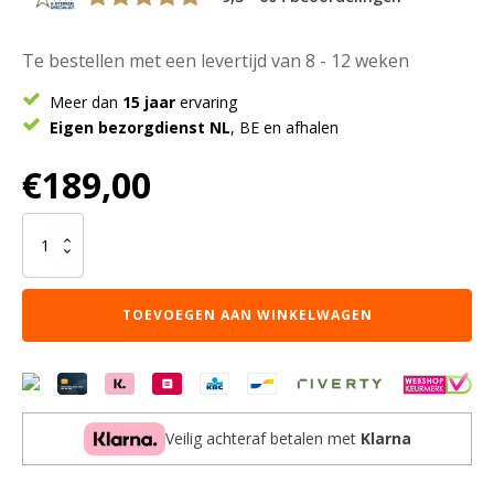
Te bestellen met een levertijd van 8 - 12 weken
Meer dan
15 jaar
ervaring
Eigen bezorgdienst NL
, BE en afhalen
€
189,00
Karpet
Lago
Oker
69
TOEVOEGEN AAN WINKELWAGEN
-
130
x
190
cm
aantal
Veilig achteraf betalen met
Klarna