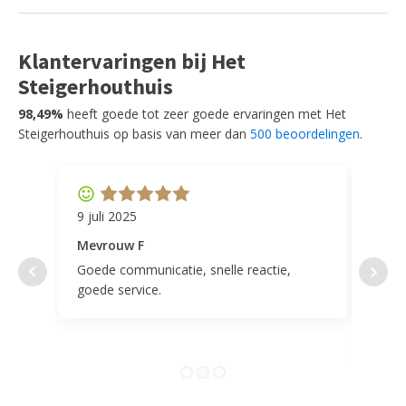
Klantervaringen bij Het
Steigerhouthuis
98,49%
heeft goede tot zeer goede ervaringen met Het
Steigerhouthuis op basis van meer dan
500 beoordelingen
.
9 juli 2025
11 ap
Mevrouw F
Mevr
Goede communicatie, snelle reactie,
Super
goede service.
door 
tevr
comp