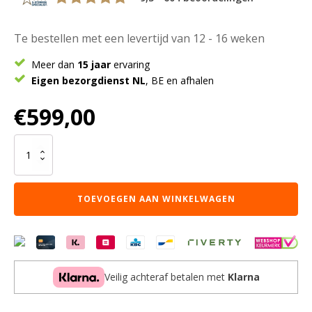
Te bestellen met een levertijd van 12 - 16 weken
Meer dan
15 jaar
ervaring
Eigen bezorgdienst NL
, BE en afhalen
€
599,00
Karpet
Lago
Creme
13
TOEVOEGEN AAN WINKELWAGEN
-
Rond
ø250
cm
aantal
Veilig achteraf betalen met
Klarna