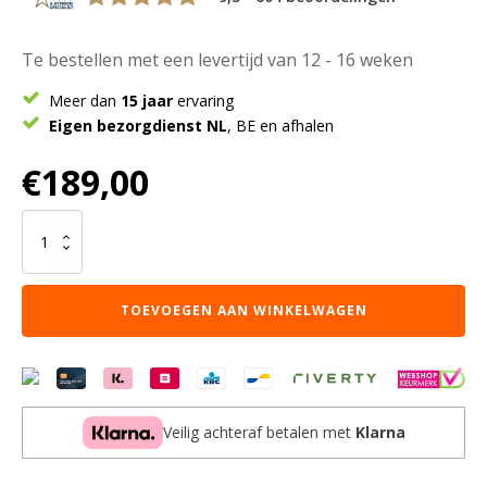
Te bestellen met een levertijd van 12 - 16 weken
Meer dan
15 jaar
ervaring
Eigen bezorgdienst NL
, BE en afhalen
€
189,00
Karpet
Lago
Creme
13
TOEVOEGEN AAN WINKELWAGEN
-
130
x
190
cm
aantal
Veilig achteraf betalen met
Klarna