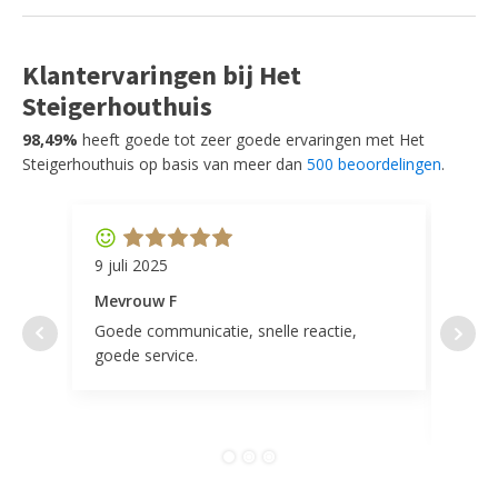
Klantervaringen bij Het
Steigerhouthuis
98,49%
heeft goede tot zeer goede ervaringen met Het
Steigerhouthuis op basis van meer dan
500 beoordelingen
.
9 juli 2025
11 ap
Mevrouw F
Mevr
Goede communicatie, snelle reactie,
Super
goede service.
door 
tevr
comp