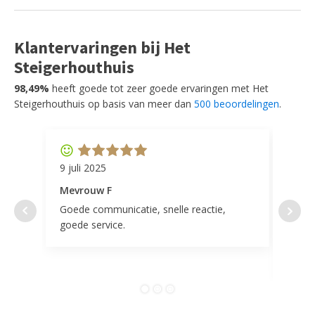
Klantervaringen bij Het
Steigerhouthuis
98,49%
heeft goede tot zeer goede ervaringen met Het
Steigerhouthuis op basis van meer dan
500 beoordelingen
.
9 juli 2025
11 ap
Mevrouw F
Mevr
Goede communicatie, snelle reactie,
Super
goede service.
door 
tevr
comp