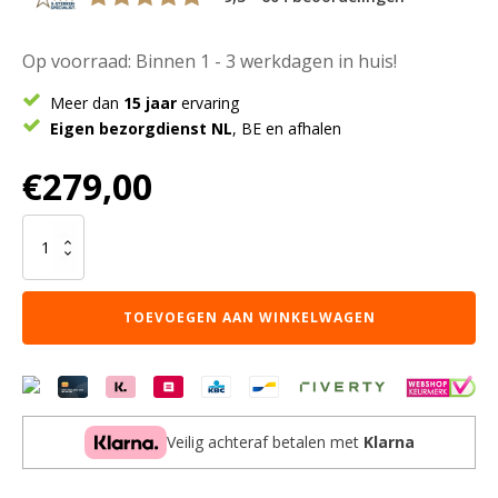
Op voorraad: Binnen 1 - 3 werkdagen in huis!
Meer dan
15 jaar
ervaring
Eigen bezorgdienst NL
, BE en afhalen
€
279,00
Karpet
Lago
Blue
31
TOEVOEGEN AAN WINKELWAGEN
-
160
x
230
cm
aantal
Veilig achteraf betalen met
Klarna