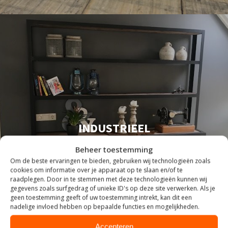
INDUSTRIEEL
Beheer toestemming
Om de beste ervaringen te bieden, gebruiken wij technologieën zoals
cookies om informatie over je apparaat op te slaan en/of te
raadplegen. Door in te stemmen met deze technologieën kunnen wij
gegevens zoals surfgedrag of unieke ID's op deze site verwerken. Als je
geen toestemming geeft of uw toestemming intrekt, kan dit een
nadelige invloed hebben op bepaalde functies en mogelijkheden.
Accepteren