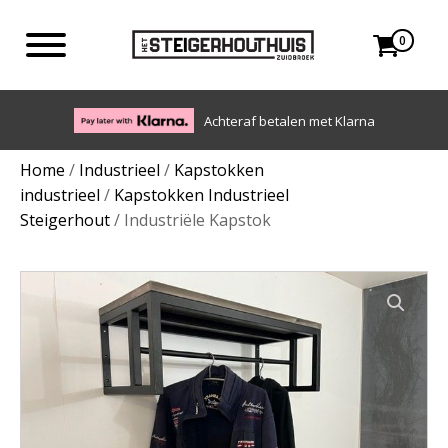
0
Eigen bezorgdienst in NL en BE. Afhalen ook mogelijk.
Home
/
Industrieel
/
Kapstokken
industrieel
/
Kapstokken Industrieel
Steigerhout
/ Industriële Kapstok