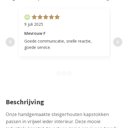
9 juli 2025
11 ap
Mevrouw F
Mevr
Goede communicatie, snelle reactie,
Super
goede service.
door 
tevr
comp
Beschrijving
Onze handgemaakte steigerhouten kapstokken
passen in vrijwel ieder interieur. Deze mooie