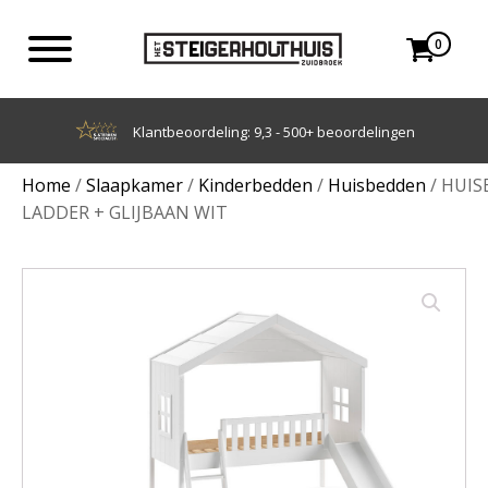
0
Achteraf betalen met Klarna
Home
/
Slaapkamer
/
Kinderbedden
/
Huisbedden
/ HUIS
LADDER + GLIJBAAN WIT