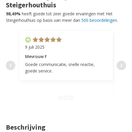
Steigerhouthuis
98,49%
heeft goede tot zeer goede ervaringen met Het
Steigerhouthuis op basis van meer dan
500 beoordelingen
.
9 juli 2025
11 ap
Mevrouw F
Mevr
Goede communicatie, snelle reactie,
Super
goede service.
door 
tevr
comp
Beschrijving