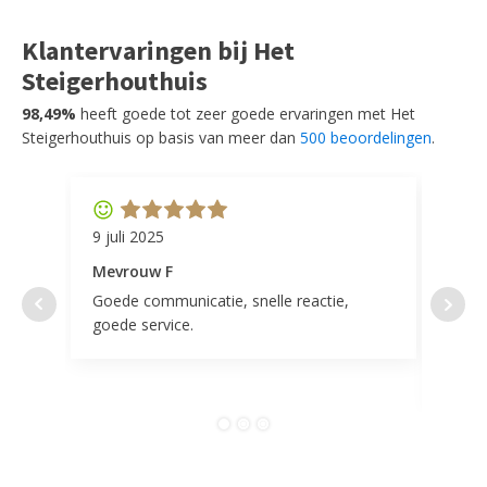
Klantervaringen bij Het
Steigerhouthuis
98,49%
heeft goede tot zeer goede ervaringen met Het
Steigerhouthuis op basis van meer dan
500 beoordelingen
.
9 juli 2025
11 ap
Mevrouw F
Mevr
Goede communicatie, snelle reactie,
Super
goede service.
door 
tevr
comp