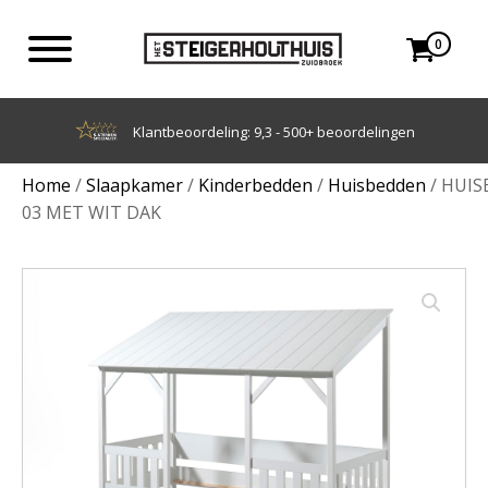
0
Achteraf betalen met Klarna
Home
/
Slaapkamer
/
Kinderbedden
/
Huisbedden
/ HUIS
03 MET WIT DAK