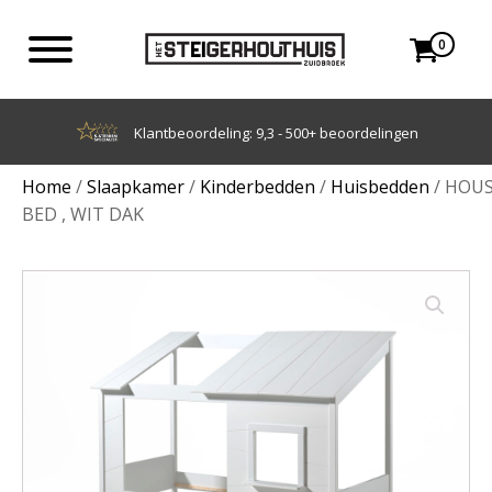
0
Achteraf betalen met Klarna
Home
/
Slaapkamer
/
Kinderbedden
/
Huisbedden
/ HOU
BED , WIT DAK