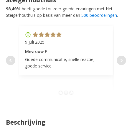
98,49%
heeft goede tot zeer goede ervaringen met Het
Steigerhouthuis op basis van meer dan
500 beoordelingen
.
9 juli 2025
11 ap
Mevrouw F
Mevr
Goede communicatie, snelle reactie,
Super
goede service.
door 
tevr
comp
Beschrijving