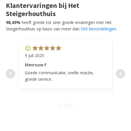
Klantervaringen bij Het
Steigerhouthuis
98,49%
heeft goede tot zeer goede ervaringen met Het
Steigerhouthuis op basis van meer dan
500 beoordelingen
.
9 juli 2025
11 ap
Mevrouw F
Mevr
Goede communicatie, snelle reactie,
Super
goede service.
door 
tevr
comp