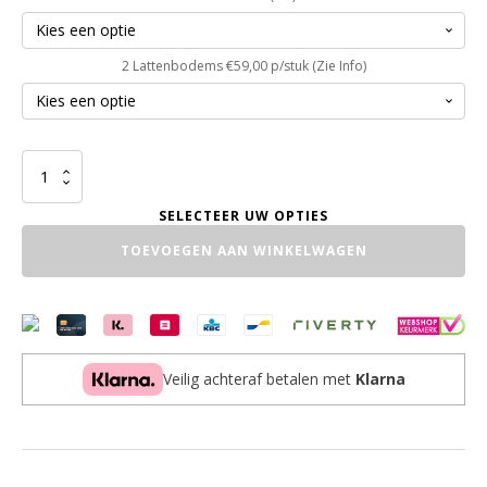
2 Lattenbodems €59,00 p/stuk (Zie Info)
Hoogslaper
Tiny
House
2
TOEVOEGEN AAN WINKELWAGEN
persoons
aantal
Veilig achteraf betalen met
Klarna