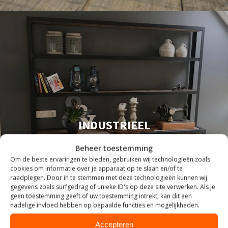
INDUSTRIEEL
Beheer toestemming
Om de beste ervaringen te bieden, gebruiken wij technologieën zoals
cookies om informatie over je apparaat op te slaan en/of te
raadplegen. Door in te stemmen met deze technologieën kunnen wij
gegevens zoals surfgedrag of unieke ID's op deze site verwerken. Als je
geen toestemming geeft of uw toestemming intrekt, kan dit een
nadelige invloed hebben op bepaalde functies en mogelijkheden.
Accepteren