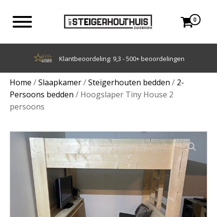
0
Achteraf betalen met Klarna
Home
/
Slaapkamer
/
Steigerhouten bedden
/
2-
Persoons bedden
/ Hoogslaper Tiny House 2
persoons