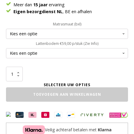
Meer dan
15 jaar
ervaring
Eigen bezorgdienst NL
, BE en afhalen
Matrasmaat (bxl)
Lattenbodem €59,00 p/stuk (Zie Info)
Hoogslaper
Stairs
1
persoons
TOEVOEGEN AAN WINKELWAGEN
aantal
Veilig achteraf betalen met
Klarna