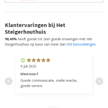
Klantervaringen bij Het
Steigerhouthuis
98,49%
heeft goede tot zeer goede ervaringen met Het
Steigerhouthuis op basis van meer dan
500 beoordelingen
.
9 juli 2025
11 ap
Mevrouw F
Mevr
Goede communicatie, snelle reactie,
Super
goede service.
door 
tevr
comp