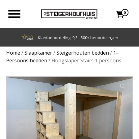
0
Achteraf betalen met Klarna
Home
/
Slaapkamer
/
Steigerhouten bedden
/
1-
Persoons bedden
/ Hoogslaper Stairs 1 persoons