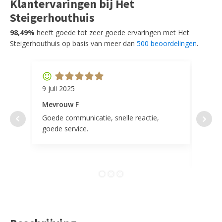
Klantervaringen bij Het
Steigerhouthuis
98,49%
heeft goede tot zeer goede ervaringen met Het
Steigerhouthuis op basis van meer dan
500 beoordelingen
.
9 juli 2025
11 ap
Mevrouw F
Mevr
Goede communicatie, snelle reactie,
Super
goede service.
door 
tevr
comp