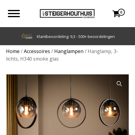
0
Achteraf betalen met Klarna
Home
/
Accessoires
/
Hanglampen
/ Hanglamp, 3-
lichts, H340 smoke glas