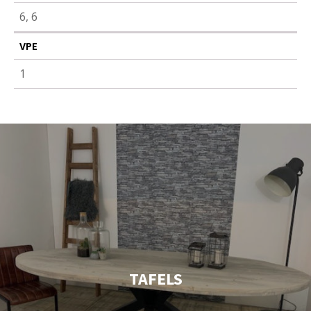
6, 6
VPE
1
TAFELS