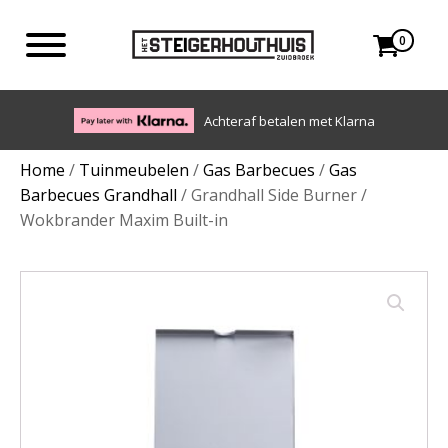
0
Eigen bezorgdienst in NL en BE. Afhalen ook mogelijk.
Home
/
Tuinmeubelen
/
Gas Barbecues
/
Gas
Barbecues Grandhall
/ Grandhall Side Burner /
Wokbrander Maxim Built-in