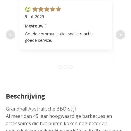
9 juli 2025
11 ap
Mevrouw F
Mevr
Goede communicatie, snelle reactie,
Super
goede service.
door 
tevr
comp
Beschrijving
Grandhall Australische BBQ-stijl
Al meer dan 45 jaar hoogwaardige barbecues en
accessoires die het buiten koken nog beter en
gemakkelijker maken. Het merk Grandhall staat voor