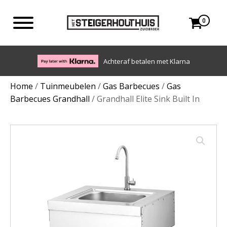
0
Achteraf betalen met Klarna
Home
/
Tuinmeubelen
/
Gas Barbecues
/
Gas
Barbecues Grandhall
/ Grandhall Elite Sink Built In