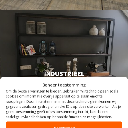
INDUSTRIEEL
Beheer toestemming
Om de beste ervaringen te bieden, gebruiken wij technologieën zoals
cookies om informatie over je apparaat op te slaan en/of te
raadplegen. Door in te stemmen met deze technologieën kunnen wij
gegevens zoals surfgedrag of unieke ID's op deze site verwerken. Als je
geen toestemming geeft of uw toestemming intrekt, kan dit een
nadelige invloed hebben op bepaalde functies en mogelijkheden.
Accepteren