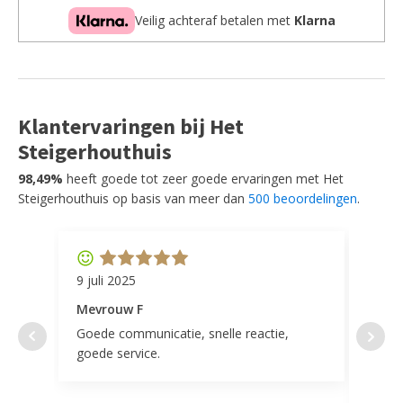
Veilig achteraf betalen met
Klarna
Klantervaringen bij Het
Steigerhouthuis
98,49%
heeft goede tot zeer goede ervaringen met Het
Steigerhouthuis op basis van meer dan
500 beoordelingen
.
9 juli 2025
11 ap
Mevrouw F
Mevr
Goede communicatie, snelle reactie,
Super
goede service.
door 
tevr
comp