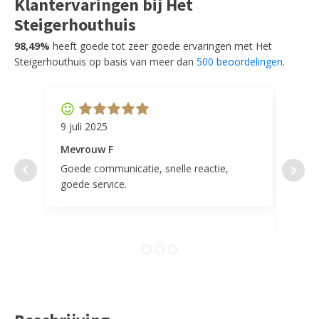
Klantervaringen bij Het
Steigerhouthuis
98,49%
heeft goede tot zeer goede ervaringen met Het
Steigerhouthuis op basis van meer dan
500 beoordelingen
.
9 juli 2025
11 ap
Mevrouw F
Mevr
Goede communicatie, snelle reactie,
Super
goede service.
door 
tevr
comp