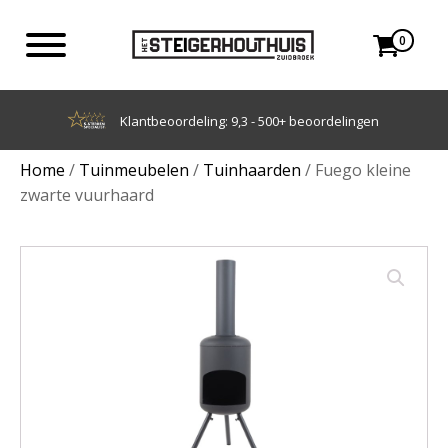
0
Achteraf betalen met Klarna
Home
/
Tuinmeubelen
/
Tuinhaarden
/ Fuego kleine
zwarte vuurhaard