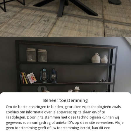
Beheer toestemming
INDUSTRIEEL
Om de beste ervaringen te bieden, gebruiken wij technologieën zoals
cookies om informatie over je apparaat op te slaan en/of te
raadplegen. Door in te stemmen met deze technologieën kunnen wij
gegevens zoals surfgedrag of unieke ID's op deze site verwerken. Als je
geen toestemming geeft of uw toestemming intrekt, kan dit een