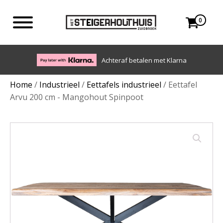
0
Eigen b
Achteraf betalen met Klarna
Home
/
Industrieel
/
Eettafels industrieel
/ Eettafel
Arvu 200 cm - Mangohout Spinpoot