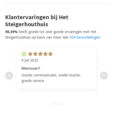
Klantervaringen bij Het
Steigerhouthuis
98,49%
heeft goede tot zeer goede ervaringen met Het
Steigerhouthuis op basis van meer dan
500 beoordelingen
.
9 juli 2025
11 ap
Mevrouw F
Mevr
Goede communicatie, snelle reactie,
Super
goede service.
door 
tevr
comp