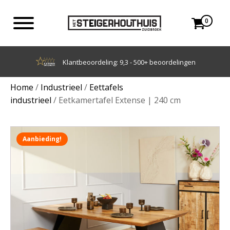
0
Achteraf betalen met Klarna
Home
/
Industrieel
/
Eettafels
industrieel
/ Eetkamertafel Extense | 240 cm
Aanbieding!