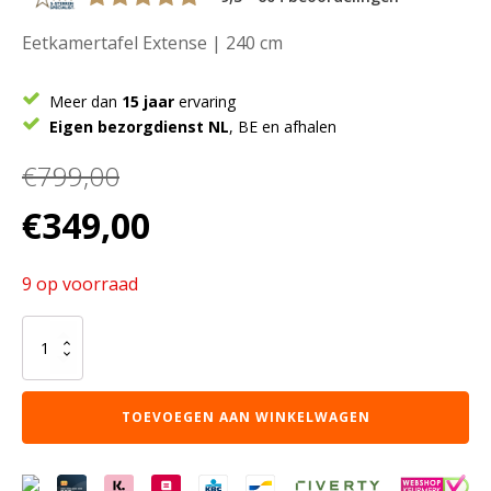
Eetkamertafel Extense | 240 cm
Meer dan
15 jaar
ervaring
Eigen bezorgdienst NL
, BE en afhalen
€
799,00
Oorspronkelijke
Huidige
€
349,00
prijs
prijs
was:
is:
9 op voorraad
€799,00.
€349,00.
Eetkamertafel
Extense
|
240
TOEVOEGEN AAN WINKELWAGEN
cm
aantal