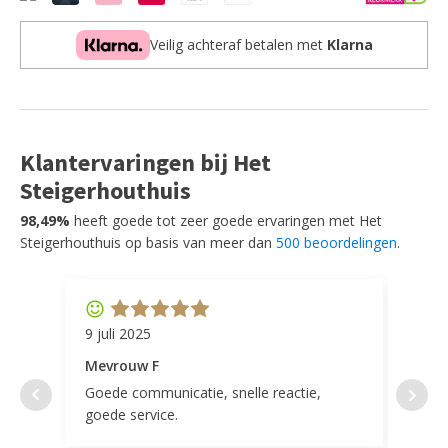
Veilig achteraf betalen met
Klarna
Klantervaringen bij Het
Steigerhouthuis
98,49%
heeft goede tot zeer goede ervaringen met Het
Steigerhouthuis op basis van meer dan
500 beoordelingen
.
9 juli 2025
11 ap
Mevrouw F
Mevr
Goede communicatie, snelle reactie,
Super
goede service.
door 
tevr