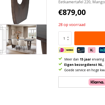
Eetkamertafel 220, Mang
€
879,00
28 op voorraad
Eetkamertafel
220,
Mango
Brown
Walnut
aantal
Meer dan
15 jaar
ervaring
Eigen bezorgdienst NL
,
Goede service en hoge kwal