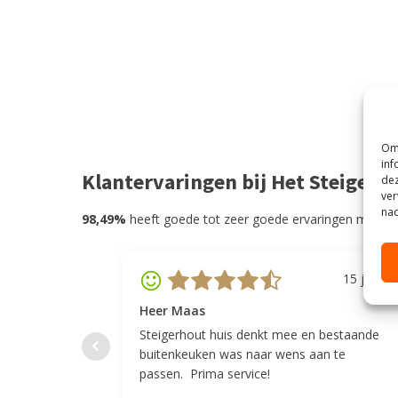
Om 
inf
Klantervaringen bij Het Steigerh
dez
ver
nad
98,49%
heeft goede tot zeer goede ervaringen met He
15 juli 20
Heer Maas
Steigerhout huis denkt mee en bestaande
buitenkeuken was naar wens aan te
passen. Prima service!