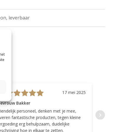
on, leverbaar
met
ite
17 mei 2025
evrouw Bakker
Mevrouw GP
riendelijk personeel, denken met je mee,
Top geregeld! K
everen fantastische producten, tegen kleine
indelingen die w
ergoeding erg behulpzaam, duidelijke
Fijne communicat
schrijving hoe in elkaar te zetten.