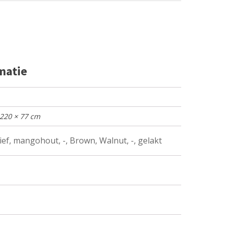
matie
 220 × 77 cm
ef, mangohout, -, Brown, Walnut, -, gelakt