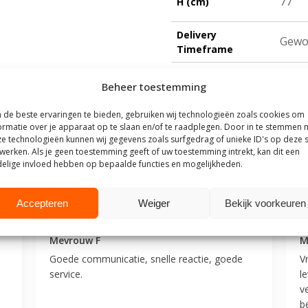
77
H (cm)
Delivery
Gewo
Timeframe
Beheer toestemming
de beste ervaringen te bieden, gebruiken wij technologieën zoals cookies om
ormatie over je apparaat op te slaan en/of te raadplegen. Door in te stemmen 
outhuis
e technologieën kunnen wij gegevens zoals surfgedrag of unieke ID's op deze s
werken. Als je geen toestemming geeft of uw toestemming intrekt, kan dit een
elige invloed hebben op bepaalde functies en mogelijkheden.
t Steigerhouthuis op basis van meer dan
500 beoordelingen
.
Accepteren
Weiger
Bekijk voorkeuren
25
9 juli 2025
Mevrouw F
M
Goede communicatie, snelle reactie, goede
V
service.
l
v
be