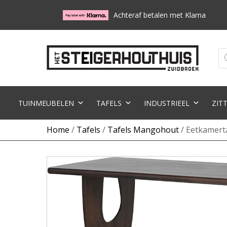
Achteraf betalen met Klarna
Pr
zo
TUINMEUBELEN
TAFELS
INDUSTRIEEL
ZIT
Home
/
Tafels
/
Tafels Mangohout
/ Eetkamert