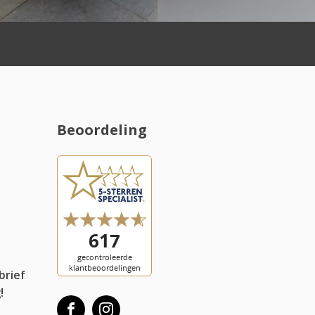
Beoordeling
l
brief
!