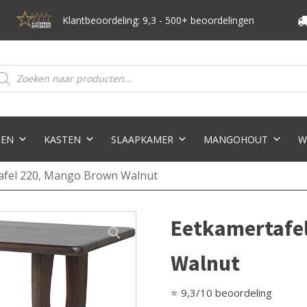
Klantbeoordeling: 9,3 - 500+ beoordelingen
oducten
eken
TEN
KASTEN
SLAAPKAMER
MANGOHOUT
W
afel 220, Mango Brown Walnut
Eetkamertafe
Walnut
⭐ 9,3/10 beoordeling