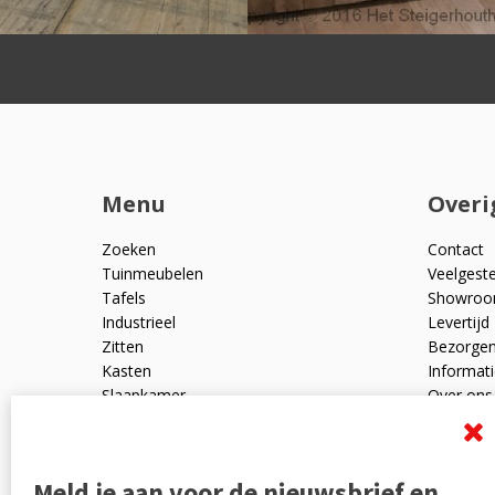
Menu
Overi
Zoeken
Contact
Tuinmeubelen
Veelgest
Tafels
Showro
Industrieel
Levertijd
Zitten
Bezorge
Kasten
Informati
Slaapkamer
Over ons
Mangohout
Algemen
Woonaccessoires
Ruilen en
Zakelijk
Privacyve
Meld je aan voor de nieuwsbrief en
Outlet
Reviewpo