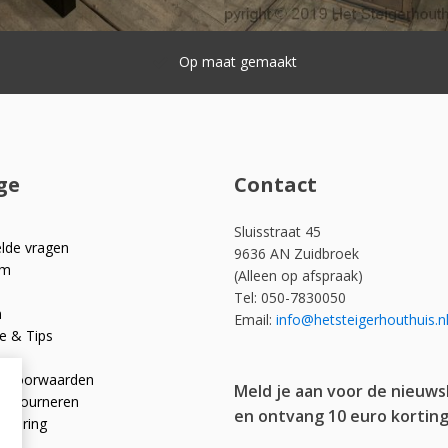
Snelle levering
ge
Contact
Sluisstraat 45
elde vragen
9636 AN Zuidbroek
om
(Alleen op afspraak)
Tel: 050-7830050
n
Email:
info@hetsteigerhouthuis.n
e & Tips
e voorwaarden
Meld je aan voor de nieuws
 retourneren
en ontvang 10 euro korting
rklaring
licy