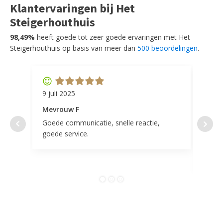
Klantervaringen bij Het
Steigerhouthuis
98,49%
heeft goede tot zeer goede ervaringen met Het
Steigerhouthuis op basis van meer dan
500 beoordelingen
.
9 juli 2025
11 ap
Mevrouw F
Mevr
Goede communicatie, snelle reactie,
Super
goede service.
door 
tevr
comp