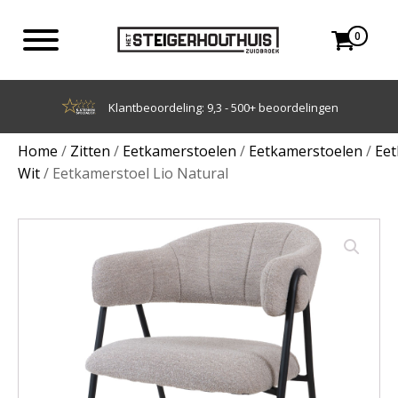
0
Achteraf betalen met Klarna
Home
/
Zitten
/
Eetkamerstoelen
/
Eetkamerstoelen
/
Eet
Wit
/ Eetkamerstoel Lio Natural