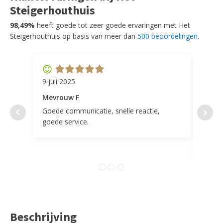
Steigerhouthuis
98,49%
heeft goede tot zeer goede ervaringen met Het
Steigerhouthuis op basis van meer dan
500 beoordelingen
.
9 juli 2025
11 ap
Mevrouw F
Mevr
Goede communicatie, snelle reactie,
Super
goede service.
door 
tevr
comp
Beschrijving