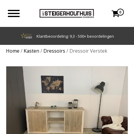
0
Achteraf betalen met Klarna
Home
/
Kasten
/
Dressoirs
/ Dressoir Verstek