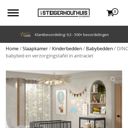
0
Achteraf betalen met Klarna
Home
/
Slaapkamer
/
Kinderbedden
/
Babybedden
/ DIN
babybed en verzorgingstafel in antraciet