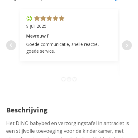
9 juli 2025
11 ap
Mevrouw F
Mevr
Goede communicatie, snelle reactie,
Super
goede service.
door 
tevr
comp
Beschrijving
Het DINO babybed en verzorgingstafel in antraciet is
een stijlvolle toevoeging voor de kinderkamer, met