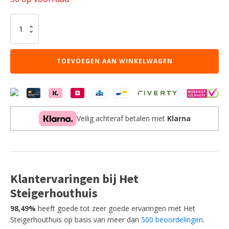
Deze
TIPI
combinatie
bestaat
TOEVOEGEN AAN WINKELWAGEN
uit
het
verhoogde
TIPI
bed
(90
Veilig achteraf betalen met
Klarna
x
200
cm)
met
hekje
en
Klantervaringen bij Het
witte
bedlade.
Steigerhouthuis
aantal
98,49%
heeft goede tot zeer goede ervaringen met Het
Steigerhouthuis op basis van meer dan
500 beoordelingen
.