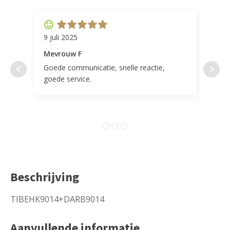
9 juli 2025
11 ap
Mevrouw F
Mevr
Goede communicatie, snelle reactie,
Super
goede service.
door 
tevr
comp
Beschrijving
TIBEHK9014+DARB9014
Aanvullende informatie