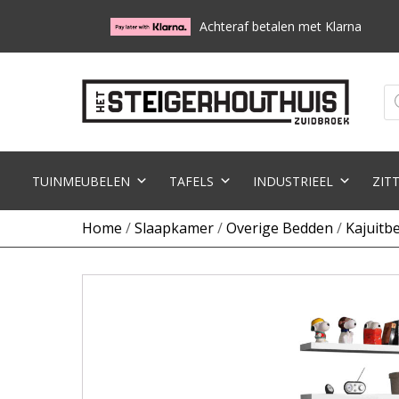
Achteraf betalen met Klarna
Pr
zo
TUINMEUBELEN
TAFELS
INDUSTRIEEL
ZIT
Home
/
Slaapkamer
/
Overige Bedden
/
Kajuitb