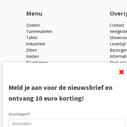
Menu
Overi
Zoeken
Contact
Tuinmeubelen
Veelgest
Tafels
Showro
Industrieel
Levertijd
Zitten
Bezorge
Kasten
Informati
Slaapkamer
Over ons
Mangohout
Algemen
Woonaccessoires
Ruilen en
Zakelijk
Privacyve
Meld je aan voor de nieuwsbrief en
Outlet
Reviewpo
Offerte
Klachten
ontvang 10 euro korting!
Partners
Voornaam*