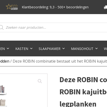
Klantbeoordeling: 9,3 - 500+ beoordelingen
oducten
eken
TEN
KASTEN
SLAAPKAMER
MANGOHOUT
W
edden
/ Deze ROBIN combinatie bestaat uit het ROBIN kajui
Deze ROBIN co
ROBIN kajuitb
legplanken