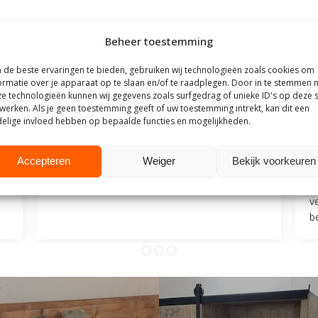
Beheer toestemming
outhuis
de beste ervaringen te bieden, gebruiken wij technologieën zoals cookies om
t Steigerhouthuis op basis van meer dan
500 beoordelingen
.
ormatie over je apparaat op te slaan en/of te raadplegen. Door in te stemmen 
e technologieën kunnen wij gegevens zoals surfgedrag of unieke ID's op deze s
werken. Als je geen toestemming geeft of uw toestemming intrekt, kan dit een
elige invloed hebben op bepaalde functies en mogelijkheden.
25
9 juli 2025
Mevrouw F
M
Accepteren
Weiger
Bekijk voorkeuren
Goede communicatie, snelle reactie, goede
V
service.
l
v
be