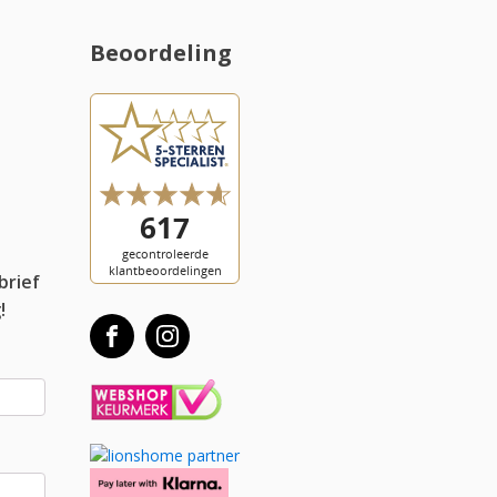
Beoordeling
l
brief
!