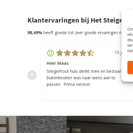
Klantervaringen bij Het Steigerh
Om 
98,49%
heeft goede tot zeer goede ervaringen met He
inf
dez
ver
nad
15 juli 20
Heer Maas
Steigerhout huis denkt mee en bestaande
buitenkeuken was naar wens aan te
passen. Prima service!