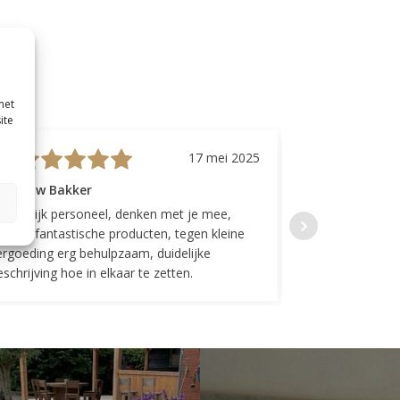
met
ite
17 mei 2025
evrouw Bakker
Mevrouw GP
riendelijk personeel, denken met je mee,
Top geregeld! K
everen fantastische producten, tegen kleine
indelingen die w
ergoeding erg behulpzaam, duidelijke
Fijne communicat
schrijving hoe in elkaar te zetten.