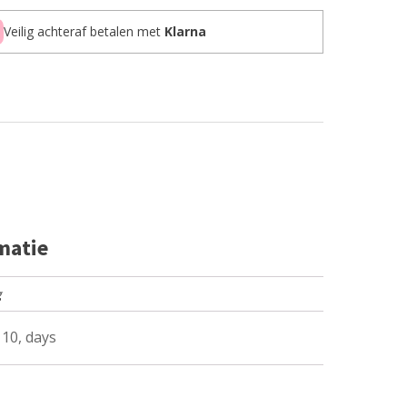
Veilig achteraf betalen met
Klarna
matie
g
l, 10, days