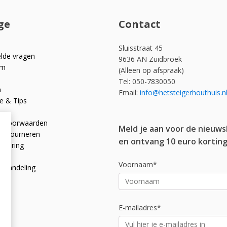
ge
Contact
Sluisstraat 45
elde vragen
9636 AN Zuidbroek
om
(Alleen op afspraak)
Tel: 050-7830050
n
Email:
info@hetsteigerhouthuis.n
e & Tips
e voorwaarden
Meld je aan voor de nieuws
 retourneren
en ontvang 10 euro korting
rklaring
licy
Voornaam*
afhandeling
E-mailadres*