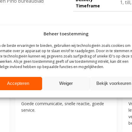
 een Pino bureaublad
1, til
Timeframe
Beheer toestemming
de beste ervaringen te bieden, gebruiken wij technologieën zoals cookies om
ormatie over je apparaat op te slaan en/of te raadplegen. Door in te stemmen 
outhuis
e technologieën kunnen wij gegevens zoals surfgedrag of unieke ID's op deze s
werken. Als je geen toestemming geeft of uw toestemming intrekt, kan dit een
t Steigerhouthuis op basis van meer dan
500 beoordelingen
.
elige invloed hebben op bepaalde functies en mogelijkheden.
Accepteren
Weiger
Bekijk voorkeuren
25
9 juli 2025
Mevrouw F
M
Goede communicatie, snelle reactie, goede
V
service.
l
v
be