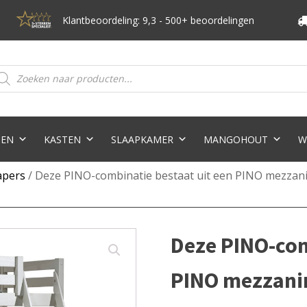
Klantbeoordeling: 9,3 - 500+ beoordelingen
oducten
eken
TEN
KASTEN
SLAAPKAMER
MANGOHOUT
W
apers
/ Deze PINO-combinatie bestaat uit een PINO mezzan
Deze PINO-com
PINO mezzani