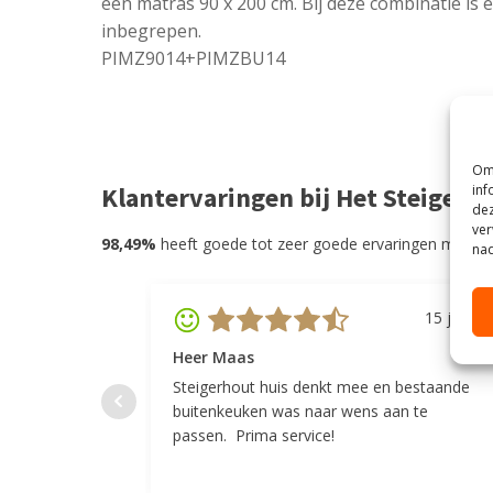
een matras 90 x 200 cm. Bij deze combinatie is
inbegrepen.
PIMZ9014+PIMZBU14
Om 
inf
Klantervaringen bij Het Steigerh
dez
ver
98,49%
heeft goede tot zeer goede ervaringen met He
nad
15 juli 20
Heer Maas
Steigerhout huis denkt mee en bestaande
buitenkeuken was naar wens aan te
passen. Prima service!