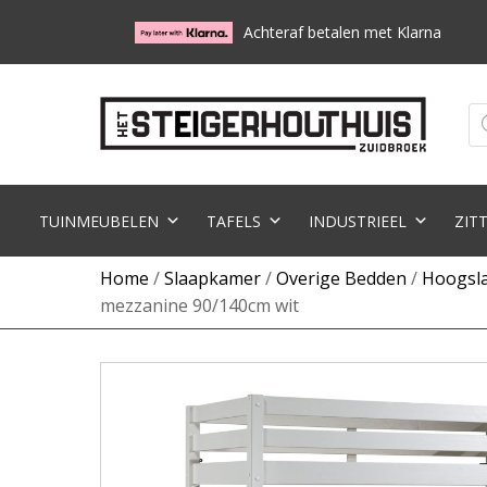
Achteraf betalen met Klarna
Pr
zo
TUINMEUBELEN
TAFELS
INDUSTRIEEL
ZIT
Home
/
Slaapkamer
/
Overige Bedden
/
Hoogsl
mezzanine 90/140cm wit