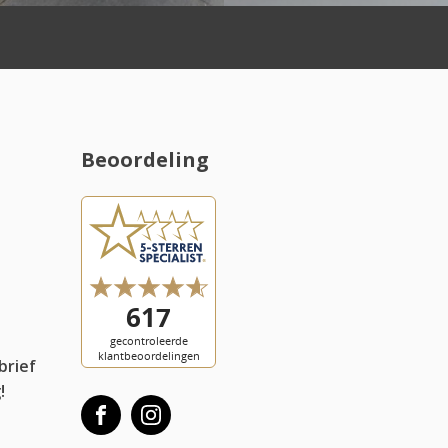
Beoordeling
l
brief
!