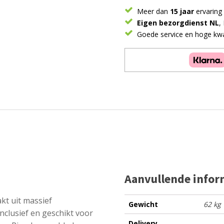
een
Meer dan
15 jaar
ervaring
PINO
Eigen bezorgdienst NL
,
mezzanine
Goede service en hoge kwal
90x200cm
wit
en
een
PINO
bureaublad
voor
mezzanine
90/140cm
wit
aantal
Aanvullende infor
kt uit massief
Gewicht
62 kg
nclusief en geschikt voor
Delivery