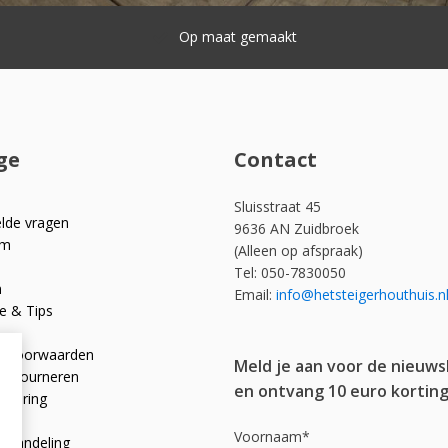
Snelle levering
ge
Contact
Sluisstraat 45
elde vragen
9636 AN Zuidbroek
om
(Alleen op afspraak)
Tel: 050-7830050
n
Email:
info@hetsteigerhouthuis.n
e & Tips
e voorwaarden
Meld je aan voor de nieuws
 retourneren
en ontvang 10 euro korting
rklaring
licy
Voornaam*
afhandeling