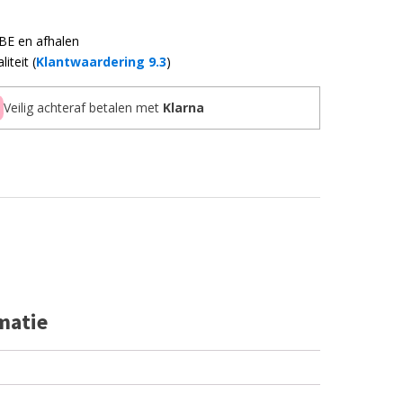
 BE en afhalen
iteit (
Klantwaardering 9.3
)
Veilig achteraf betalen met
Klarna
matie