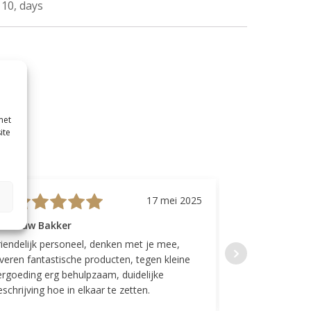
l, 10, days
met
ite
17 mei 2025
evrouw Bakker
Mevrouw GP
riendelijk personeel, denken met je mee,
Top geregeld! K
everen fantastische producten, tegen kleine
indelingen die w
ergoeding erg behulpzaam, duidelijke
Fijne communicat
schrijving hoe in elkaar te zetten.