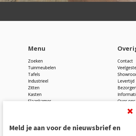
Menu
Overi
Zoeken
Contact
Tuinmeubelen
Veelgest
Tafels
Showro
Industrieel
Levertijd
Zitten
Bezorge
Kasten
Informati
Slaapkamer
Over ons
Mangohout
Algemen
Woonaccessoires
Ruilen en
Zakelijk
Privacyve
Meld je aan voor de nieuwsbrief en
Outlet
Reviewpo
Offerte
Klachten