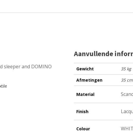
Aanvullende infor
mid sleeper and DOMINO
Gewicht
35 kg
Afmetingen
35 cm
tile
Scand
Material
Lacq
Finish
WHI
Colour