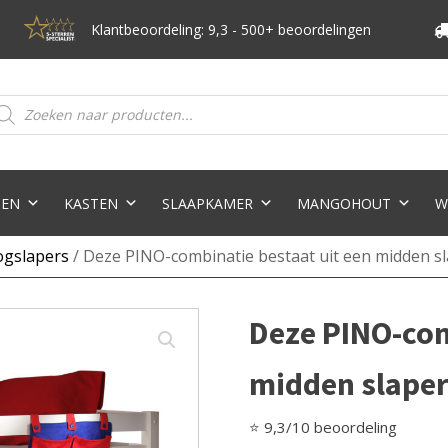
Klantbeoordeling: 9,3 - 500+ beoordelingen
oducten
eken
TEN
KASTEN
SLAAPKAMER
MANGOHOUT
W
ogslapers
/ Deze PINO-combinatie bestaat uit een midden s
Deze PINO-com
midden slaper
⭐ 9,3/10 beoordeling