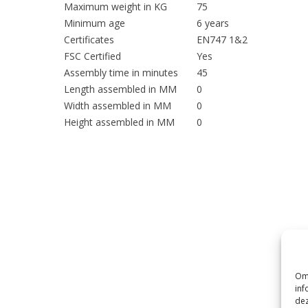
Maximum weight in KG
75
Minimum age
6 years
Certificates
EN747 1&2
FSC Certified
Yes
Assembly time in minutes
45
Length assembled in MM
0
Width assembled in MM
0
Height assembled in MM
0
Om 
inf
dez