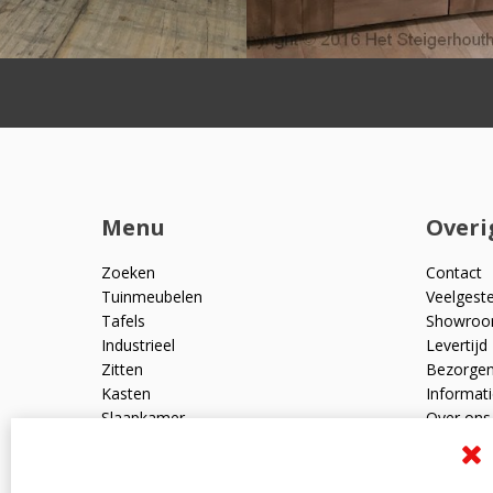
Menu
Overi
Zoeken
Contact
Tuinmeubelen
Veelgest
Tafels
Showro
Industrieel
Levertijd
Zitten
Bezorge
Kasten
Informati
Slaapkamer
Over ons
Mangohout
Algemen
Woonaccessoires
Ruilen en
Zakelijk
Privacyve