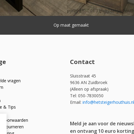
Snelle levering
ge
Contact
Sluisstraat 45
elde vragen
9636 AN Zuidbroek
om
(Alleen op afspraak)
Tel: 050-7830050
n
Email:
info@hetsteigerhouthuis.n
e & Tips
e voorwaarden
Meld je aan voor de nieuws
 retourneren
en ontvang 10 euro korting
rklaring