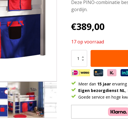
Deze PINO-combinatie bes
gordijn.
€
389,00
17 op voorraad
Deze
PINO-
combinatie
bestaat
uit
een
Meer dan
15 jaar
ervaring
midden
Eigen bezorgdienst NL
,
slaper
Goede service en hoge kwal
en
een
Domino-
gordijn
aantal