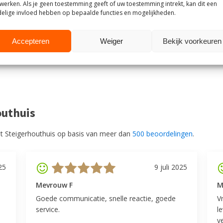
werken. Als je geen toestemming geeft of uw toestemming intrekt, kan dit een
Yes
FSC Certified
elige invloed hebben op bepaalde functies en mogelijkheden.
Assembly time in
45
Accepteren
Weiger
Bekijk voorkeuren
minutes
outhuis
t Steigerhouthuis op basis van meer dan
500 beoordelingen
.
25
9 juli 2025
Mevrouw F
M
Goede communicatie, snelle reactie, goede
V
service.
l
v