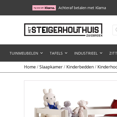
Achteraf betalen met Klarna
Pr
zo
TUINMEUBELEN
TAFELS
INDUSTRIEEL
ZIT
Home
/
Slaapkamer
/
Kinderbedden
/
Kinderho