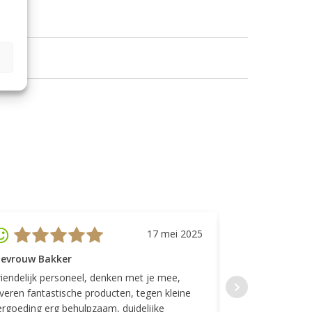
17 mei 2025
evrouw Bakker
Mevrouw GP
riendelijk personeel, denken met je mee,
Top geregeld! K
everen fantastische producten, tegen kleine
indelingen die w
ergoeding erg behulpzaam, duidelijke
Fijne communicat