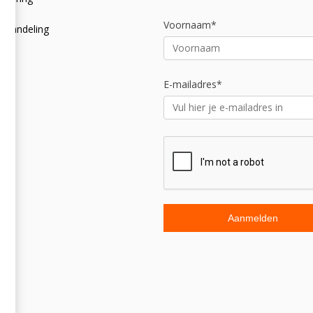
licy
Voornaam*
afhandeling
E-mailadres*