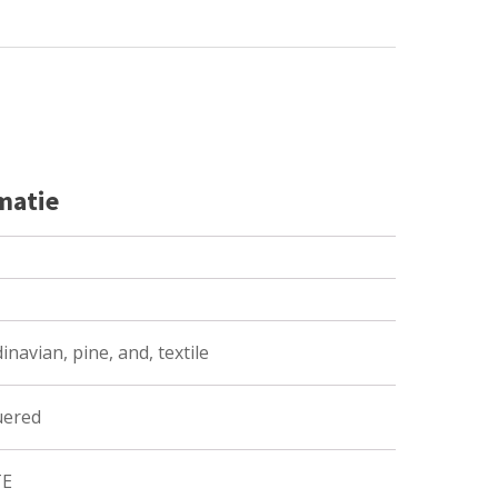
matie
inavian, pine, and, textile
uered
TE