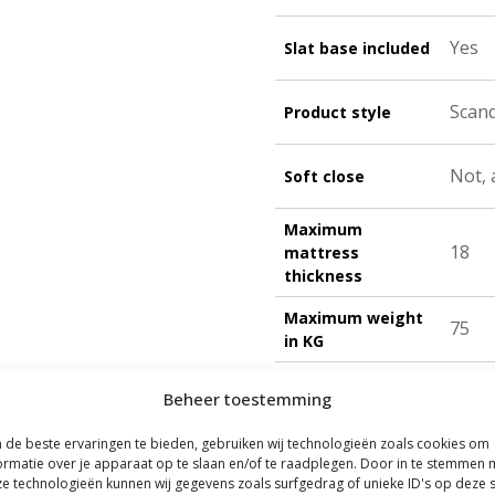
Yes
Slat base included
Scand
Product style
Not, 
Soft close
Maximum
18
mattress
thickness
Maximum weight
75
in KG
6, ye
Minimum age
Beheer toestemming
de beste ervaringen te bieden, gebruiken wij technologieën zoals cookies om
EN74
Certificates
ormatie over je apparaat op te slaan en/of te raadplegen. Door in te stemmen 
e technologieën kunnen wij gegevens zoals surfgedrag of unieke ID's op deze s