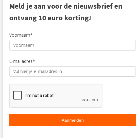
Meld je aan voor de nieuwsbrief en
Outlet
Reviewpo
Offerte
Klachten
ontvang 10 euro korting!
Partners
Voornaam*
E-mailadres*