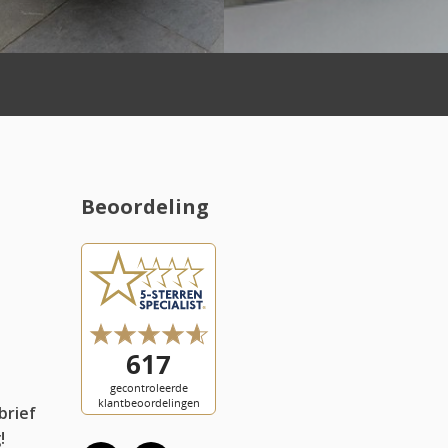
Beoordeling
l
brief
!