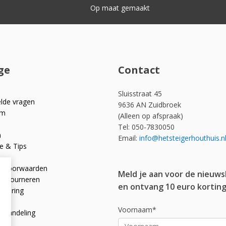
ge
Contact
Sluisstraat 45
elde vragen
9636 AN Zuidbroek
om
(Alleen op afspraak)
Tel: 050-7830050
n
Email:
info@hetsteigerhouthuis.n
e & Tips
e voorwaarden
Meld je aan voor de nieuws
 retourneren
en ontvang 10 euro korting
rklaring
licy
Voornaam*
afhandeling