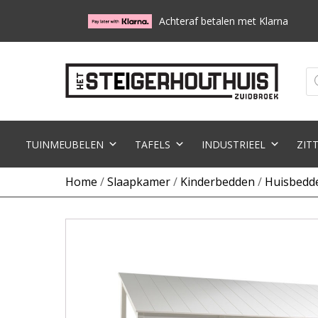
Achteraf betalen met Klarna
Pr
zo
TUINMEUBELEN
TAFELS
INDUSTRIEEL
ZIT
Home
/
Slaapkamer
/
Kinderbedden
/
Huisbedd