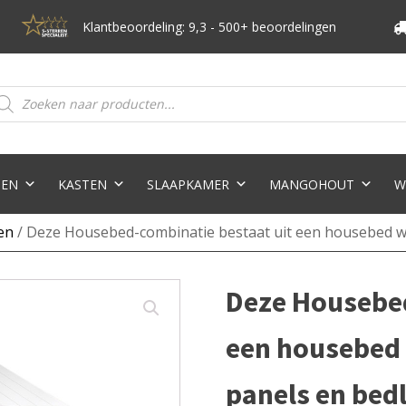
Klantbeoordeling: 9,3 - 500+ beoordelingen
oducten
eken
TEN
KASTEN
SLAAPKAMER
MANGOHOUT
W
en
/ Deze Housebed-combinatie bestaat uit een housebed wh
Deze Housebed
een housebed 
panels en bed