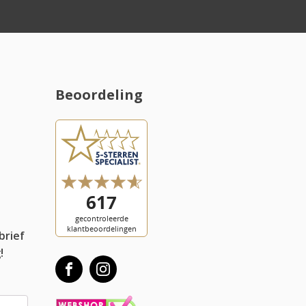
Snelle levering
Beoordeling
l
brief
!