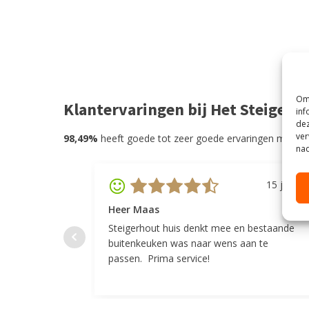
Om 
Klantervaringen bij Het Steigerh
inf
dez
ver
98,49%
heeft goede tot zeer goede ervaringen met He
nad
15 juli 20
Heer Maas
Steigerhout huis denkt mee en bestaande
buitenkeuken was naar wens aan te
passen. Prima service!