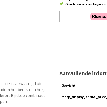
white,
Goede service en hoge kwal
white
roof
3
panels
en
bedlade
aantal
Aanvullende infor
ectie is vervaardigd uit
Gewicht
ndom het bed is een hekje
deren. Bij deze combinatie
msrp_display_actual_price
epen.