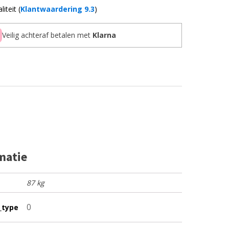
iteit (
Klantwaardering 9.3
)
Veilig achteraf betalen met
Klarna
matie
87 kg
0
_type