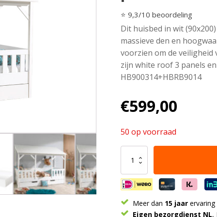
⭐ 9,3/10 beoordeling
Dit huisbed in wit (90x200)
massieve den en hoogwaar
voorzien om de veiligheid 
zijn white roof 3 panels e
HB900314+HBRB9014
€
599,00
50 op voorraad
Deze
Housebed-
combinatie
bestaat
uit
een
Meer dan
15 jaar
ervaring
housebed
Eigen bezorgdienst NL
,