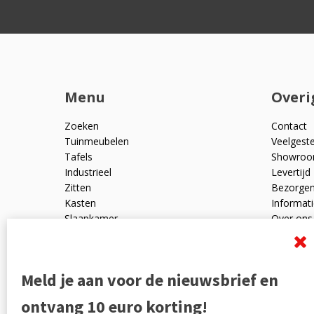
Menu
Overi
Zoeken
Contact
Tuinmeubelen
Veelgest
Tafels
Showro
Industrieel
Levertijd
Zitten
Bezorge
Kasten
Informati
Slaapkamer
Over ons
Mangohout
Algemen
Woonaccessoires
Ruilen en
Zakelijk
Privacyve
Meld je aan voor de nieuwsbrief en
Outlet
Reviewpo
Offerte
Klachten
ontvang 10 euro korting!
Partners