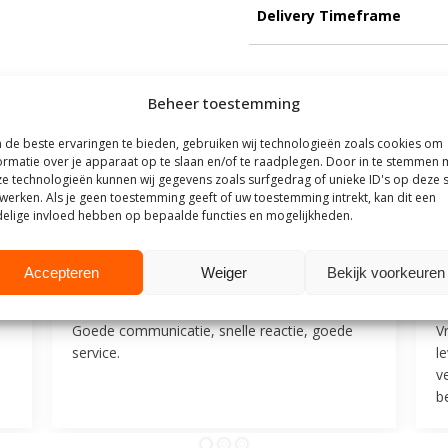
Delivery Timeframe
Beheer toestemming
de beste ervaringen te bieden, gebruiken wij technologieën zoals cookies om
outhuis
ormatie over je apparaat op te slaan en/of te raadplegen. Door in te stemmen 
e technologieën kunnen wij gegevens zoals surfgedrag of unieke ID's op deze s
werken. Als je geen toestemming geeft of uw toestemming intrekt, kan dit een
t Steigerhouthuis op basis van meer dan
500 beoordelingen
.
elige invloed hebben op bepaalde functies en mogelijkheden.
25
9 juli 2025
Accepteren
Weiger
Bekijk voorkeuren
Mevrouw F
M
Goede communicatie, snelle reactie, goede
V
service.
l
v
be