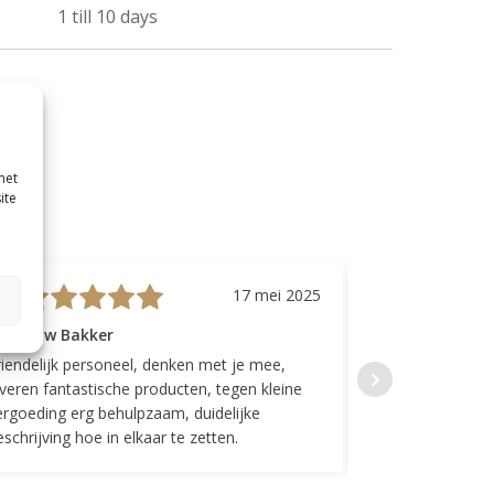
1 till 10 days
met
ite
17 mei 2025
evrouw Bakker
Mevrouw GP
riendelijk personeel, denken met je mee,
Top geregeld! K
everen fantastische producten, tegen kleine
indelingen die w
ergoeding erg behulpzaam, duidelijke
Fijne communicat
schrijving hoe in elkaar te zetten.