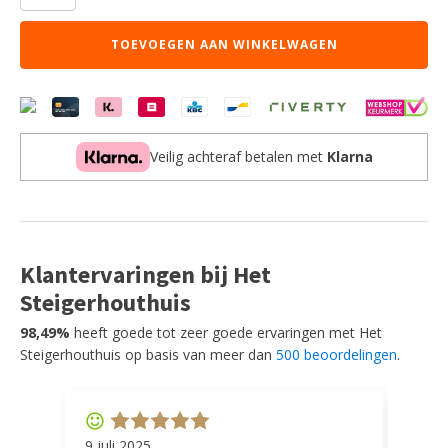
combinatie
bestaat
TOEVOEGEN AAN WINKELWAGEN
uit
een
house
bed,
wit
dak
Veilig achteraf betalen met
Klarna
en
een
rol
lattenbodem
16l
aantal
Klantervaringen bij Het
Steigerhouthuis
98,49%
heeft goede tot zeer goede ervaringen met Het
Steigerhouthuis op basis van meer dan
500 beoordelingen
.
9 juli 2025
11 ap