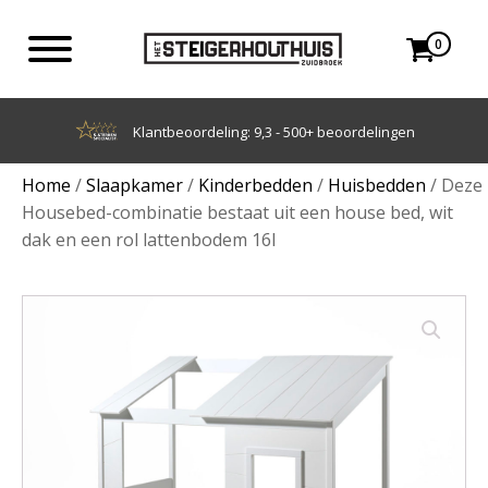
0
Achteraf betalen met Klarna
Home
/
Slaapkamer
/
Kinderbedden
/
Huisbedden
/ Deze
Housebed-combinatie bestaat uit een house bed, wit
dak en een rol lattenbodem 16l