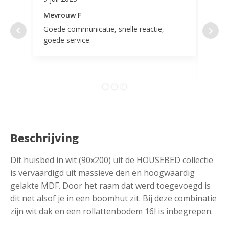
Mevrouw F
Mevr
Goede communicatie, snelle reactie,
Super
goede service.
door 
tevr
comp
Beschrijving
Dit huisbed in wit (90x200) uit de HOUSEBED collectie
is vervaardigd uit massieve den en hoogwaardig
gelakte MDF. Door het raam dat werd toegevoegd is
dit net alsof je in een boomhut zit. Bij deze combinatie
zijn wit dak en een rollattenbodem 16l is inbegrepen.