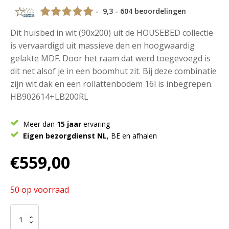
- 9,3 - 604 beoordelingen
Dit huisbed in wit (90x200) uit de HOUSEBED collectie
is vervaardigd uit massieve den en hoogwaardig
gelakte MDF. Door het raam dat werd toegevoegd is
dit net alsof je in een boomhut zit. Bij deze combinatie
zijn wit dak en een rollattenbodem 16l is inbegrepen.
HB902614+LB200RL
Meer dan
15 jaar
ervaring
Eigen bezorgdienst NL
, BE en afhalen
€
559,00
50 op voorraad
Deze
Housebed-