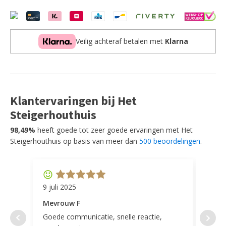
een
hemelbed
,
een
Veilig achteraf betalen met
Klarna
lattenbodem
kader
en
bedtextiel
aantal
Klantervaringen bij Het
Steigerhouthuis
98,49%
heeft goede tot zeer goede ervaringen met Het
Steigerhouthuis op basis van meer dan
500 beoordelingen
.
9 juli 2025
11 ap
Mevrouw F
Mevr
Goede communicatie, snelle reactie,
Super