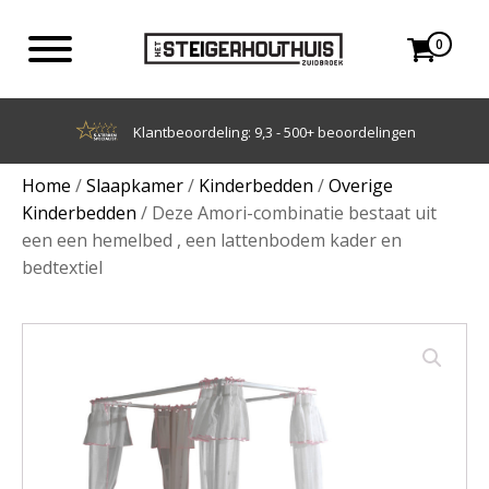
0
Achteraf betalen met Klarna
Home
/
Slaapkamer
/
Kinderbedden
/
Overige
Kinderbedden
/ Deze Amori-combinatie bestaat uit
een een hemelbed , een lattenbodem kader en
bedtextiel