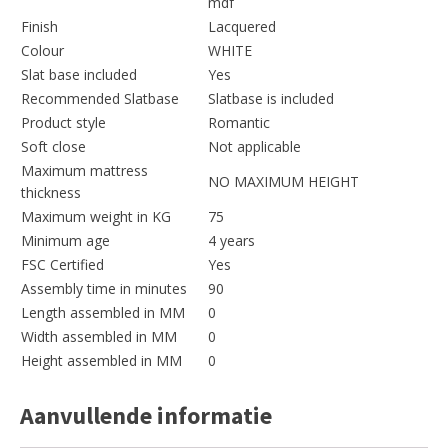
mdf
Finish
Lacquered
Colour
WHITE
Slat base included
Yes
Recommended Slatbase
Slatbase is included
Product style
Romantic
Soft close
Not applicable
Maximum mattress
NO MAXIMUM HEIGHT
thickness
Maximum weight in KG
75
Minimum age
4 years
FSC Certified
Yes
Assembly time in minutes
90
Length assembled in MM
0
Width assembled in MM
0
Height assembled in MM
0
Aanvullende informatie