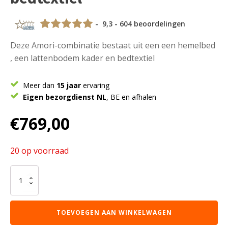
- 9,3 - 604 beoordelingen
Deze Amori-combinatie bestaat uit een een hemelbed
, een lattenbodem kader en bedtextiel
Meer dan
15 jaar
ervaring
Eigen bezorgdienst NL
, BE en afhalen
€
769,00
20 op voorraad
Deze
Amori-
combinatie
bestaat
TOEVOEGEN AAN WINKELWAGEN
uit
een