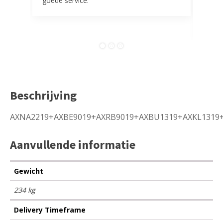
goede service.
door 
tevr
comp
Beschrijving
AXNA2219+AXBE9019+AXRB9019+AXBU1319+AXKL1319+
Aanvullende informatie
Gewicht
234 kg
Delivery Timeframe