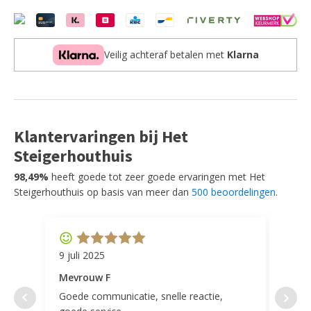
nachtkastje,
bed
90x200cm
,
Veilig achteraf betalen met
Klarna
rolbed
,
bureau
,
3
deurs
Klantervaringen bij Het
kledingkast
en
Steigerhouthuis
boekenkast
aantal
98,49%
heeft goede tot zeer goede ervaringen met Het
Steigerhouthuis op basis van meer dan
500 beoordelingen
.
9 juli 2025
11 ap
Mevrouw F
Mevr
Goede communicatie, snelle reactie,
Super