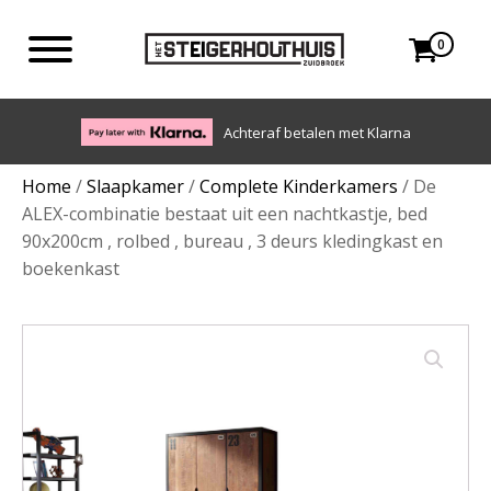
0
Eigen bezorgdienst in NL en BE. Afhalen ook mogelijk.
Home
/
Slaapkamer
/
Complete Kinderkamers
/ De
ALEX-combinatie bestaat uit een nachtkastje, bed
90x200cm , rolbed , bureau , 3 deurs kledingkast en
boekenkast