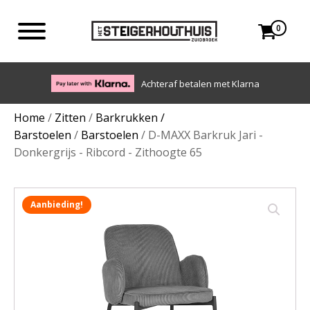
0
Achteraf betalen met Klarna
Home
/
Zitten
/
Barkrukken /
Barstoelen
/
Barstoelen
/ D-MAXX Barkruk Jari -
Donkergrijs - Ribcord - Zithoogte 65
Aanbieding!