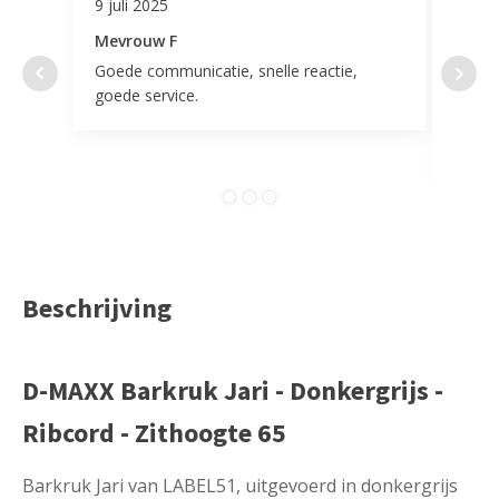
9 juli 2025
11 ap
Mevrouw F
Mevr
Goede communicatie, snelle reactie,
Super
goede service.
door 
tevr
comp
Beschrijving
D-MAXX Barkruk Jari - Donkergrijs -
Ribcord - Zithoogte 65
Barkruk Jari van LABEL51, uitgevoerd in donkergrijs