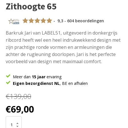
Zithoogte 65
- 9,3 - 604 beoordelingen
Barkruk Jari van LABEL51, uitgevoerd in donkergrijs
ribcord heeft wel een heel indrukwekkend design met
zijn prachtige ronde vormen en armleuningen die
achter de rugleuning doorlopen. Jari is het perfecte
voorbeeld van design met maximaal comfort.
Meer dan
15 jaar
ervaring
Eigen bezorgdienst NL
, BE en afhalen
€
139,00
Oorspronkelijke
Huidige
€
69,00
prijs
prijs
was:
is:
D-
€139,00.
€69,00.
MAXX