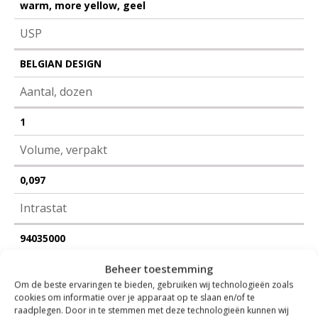
warm, more yellow, geel
USP
BELGIAN DESIGN
Aantal, dozen
1
Volume, verpakt
0,097
Intrastat
94035000
ECO, Mobilier, Code
Beheer toestemming
Om de beste ervaringen te bieden, gebruiken wij technologieën zoals
3018010270
cookies om informatie over je apparaat op te slaan en/of te
raadplegen. Door in te stemmen met deze technologieën kunnen wij