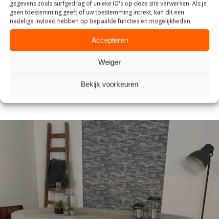
Eco, Tax, HT, EUR
gegevens zoals surfgedrag of unieke ID's op deze site verwerken. Als je
geen toestemming geeft of uw toestemming intrekt, kan dit een
nadelige invloed hebben op bepaalde functies en mogelijkheden.
3,25
Accepteren
ECO, Taks, TTC, EUR
Weiger
3,9
Technische, fiche
Bekijk voorkeuren