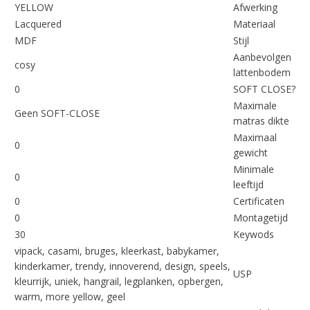
YELLOW
Afwerking
Lacquered
Materiaal
MDF
Stijl
Aanbevolgen
cosy
lattenbodem
0
SOFT CLOSE?
Maximale
Geen SOFT-CLOSE
matras dikte
Maximaal
0
gewicht
Minimale
0
leeftijd
0
Certificaten
0
Montagetijd
30
Keywods
vipack, casami, bruges, kleerkast, babykamer,
kinderkamer, trendy, innoverend, design, speels,
USP
kleurrijk, uniek, hangrail, legplanken, opbergen,
warm, more yellow, geel