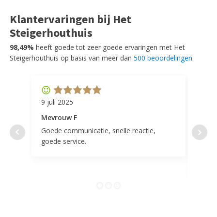
Klantervaringen bij Het
Steigerhouthuis
98,49%
heeft goede tot zeer goede ervaringen met Het
Steigerhouthuis op basis van meer dan
500 beoordelingen
.
9 juli 2025
11 ap
Mevrouw F
Mevr
Goede communicatie, snelle reactie,
Super
goede service.
door 
tevr
comp