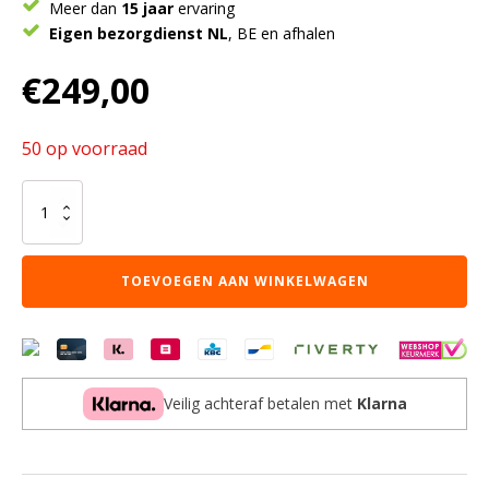
Meer dan
15 jaar
ervaring
Eigen bezorgdienst NL
, BE en afhalen
€
249,00
50 op voorraad
CASAMI
BRUGES
kast
met
TOEVOEGEN AAN WINKELWAGEN
deur
in
more
yellow.
aantal
Veilig achteraf betalen met
Klarna