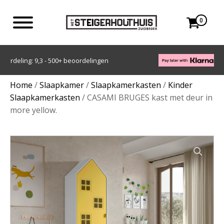
0
Achteraf betalen met Klarna
Home
/
Slaapkamer
/
Slaapkamerkasten
/
Kinder
Slaapkamerkasten
/ CASAMI BRUGES kast met deur in
more yellow.