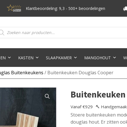
Klantbeoordeling: 9,3 - 500+ beoordelingen
oducten
eken
TEN
KASTEN
SLAAPKAMER
MANGOHOUT
W
glas Buitenkeukens
/ Buitenkeuken Douglas Cooper
Buitenkeuken
Vanaf €929
🔨 Handgemaak
Stoere buitenkeuken mode
douglas hout. Er zitten o