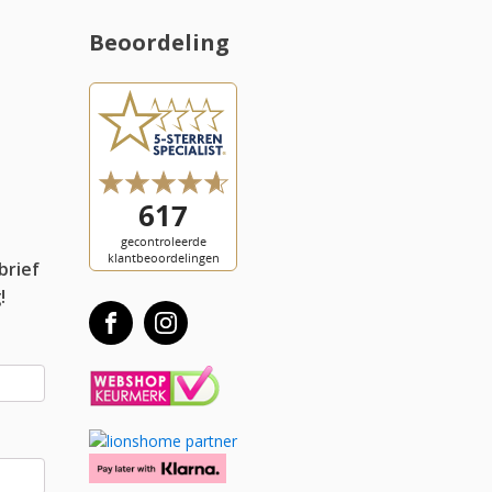
Beoordeling
l
brief
!