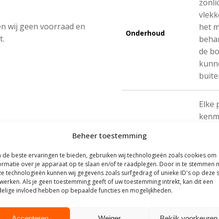
zonli
vlekk
n wij geen voorraad en
het m
Onderhoud
t.
behan
de bo
kunne
buit
Elke 
kenme
Omdat
Beheer toestemming
ook n
Natuurproduct
plank
de beste ervaringen te bieden, gebruiken wij technologieën zoals cookies om
ormatie over je apparaat op te slaan en/of te raadplegen. Door in te stemmen 
produ
e technologieën kunnen wij gegevens zoals surfgedrag of unieke ID's op deze s
geen 
werken. Als je geen toestemming geeft of uw toestemming intrekt, kan dit een
elige invloed hebben op bepaalde functies en mogelijkheden.
Accepteren
Weiger
Bekijk voorkeuren