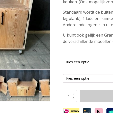
keuken. (Ook mogelijk zond
Standaard wordt de buiten
legplank), 1 lade en ruimt
Andere indelingen zijn ui
U kunt ook gelijk een Gra
de verschillende modellen
Buitenkeuken
Douglas
Cooper
aantal