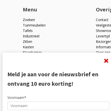
Menu
Overi
Zoeken
Contact
Tuinmeubelen
Veelgest
Tafels
Showro
Industrieel
Levertijd
Zitten
Bezorge
Kasten
Informati
Slaapkamer
Over ons
Mangohout
Algemen
Woonaccessoires
Ruilen en
Zakelijk
Privacyve
Meld je aan voor de nieuwsbrief en
Outlet
Reviewpo
Offerte
Klachten
ontvang 10 euro korting!
Partners
Voornaam*