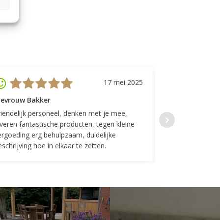
17 mei 2025
evrouw Bakker
Mevrouw GP
riendelijk personeel, denken met je mee,
Top geregeld! K
everen fantastische producten, tegen kleine
indelingen die w
ergoeding erg behulpzaam, duidelijke
Fijne communicat
schrijving hoe in elkaar te zetten.