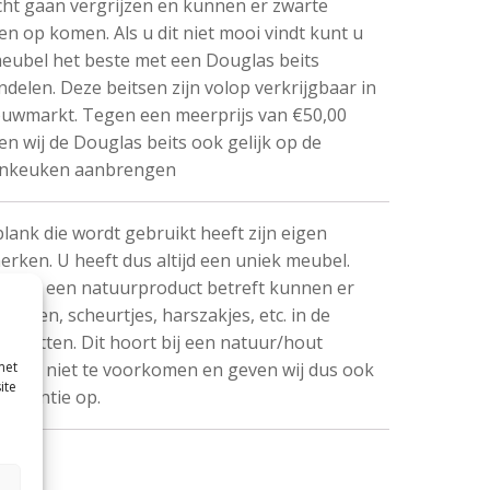
cht gaan vergrijzen en kunnen er zwarte
en op komen. Als u dit niet mooi vindt kunt u
eubel het beste met een Douglas beits
delen. Deze beitsen zijn volop verkrijgbaar in
uwmarkt. Tegen een meerprijs van €50,00
n wij de Douglas beits ook gelijk op de
enkeuken aanbrengen
plank die wordt gebruikt heeft zijn eigen
rken. U heeft dus altijd een uniek meubel.
 het een natuurproduct betreft kunnen er
oesten, scheurtjes, harszakjes, etc. in de
en zitten. Dit hoort bij een natuur/hout
met
ct, is niet te voorkomen en geven wij dus ook
ite
garantie op.