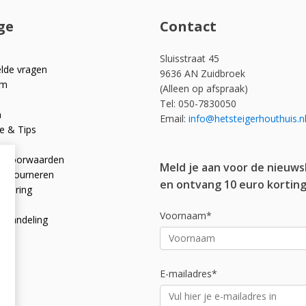
ge
Contact
Sluisstraat 45
elde vragen
9636 AN Zuidbroek
om
(Alleen op afspraak)
Tel: 050-7830050
n
Email:
info@hetsteigerhouthuis.n
e & Tips
e voorwaarden
Meld je aan voor de nieuws
 retourneren
en ontvang 10 euro korting
rklaring
licy
Voornaam*
afhandeling
E-mailadres*