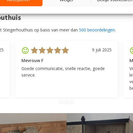
outhuis
t Steigerhouthuis op basis van meer dan
500 beoordelingen
.
25
9 juli 2025
Mevrouw F
M
Goede communicatie, snelle reactie, goede
V
service.
l
v
be