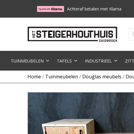
Achteraf betalen met Klarna
Pr
zo
TUINMEUBELEN
TAFELS
INDUSTRIEEL
ZIT
Home
/
Tuinmeubelen
/
Douglas meubels
/
Dou