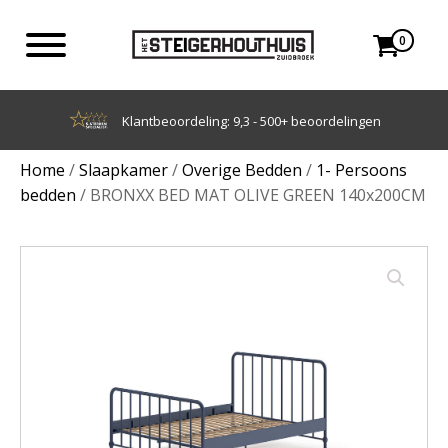
0
Achteraf betalen met Klarna
Home
/
Slaapkamer
/
Overige Bedden
/
1- Persoons
bedden
/ BRONXX BED MAT OLIVE GREEN 140x200CM