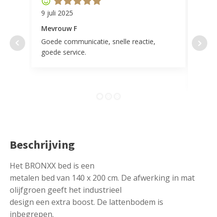
9 juli 2025
11 ap
Mevrouw F
Mevr
Goede communicatie, snelle reactie,
Super
goede service.
door 
tevr
comp
Beschrijving
Het BRONXX bed is een
metalen bed van 140 x 200 cm. De afwerking in mat
olijfgroen geeft het industrieel
design een extra boost. De lattenbodem is
inbegrepen.