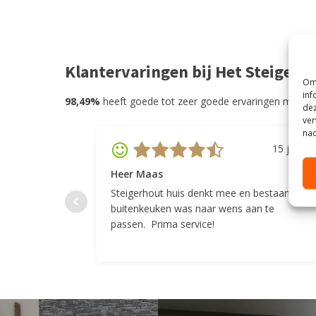
Klantervaringen bij Het Steigerh
Om 
inf
98,49%
heeft goede tot zeer goede ervaringen met He
dez
ver
nad
15 juli 20
Heer Maas
Steigerhout huis denkt mee en bestaande
buitenkeuken was naar wens aan te
passen. Prima service!