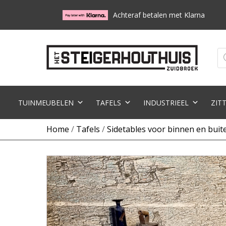
Achteraf betalen met Klarna
Pr
zo
TUINMEUBELEN
TAFELS
INDUSTRIEEL
ZIT
Home
/
Tafels
/
Sidetables voor binnen en buit