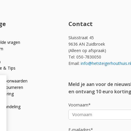
ge
Contact
Sluisstraat 45
elde vragen
9636 AN Zuidbroek
om
(Alleen op afspraak)
Tel: 050-7830050
n
Email:
info@hetsteigerhouthuis.n
e & Tips
e voorwaarden
Meld je aan voor de nieuws
 retourneren
en ontvang 10 euro korting
rklaring
licy
Voornaam*
afhandeling
E-mailadres*