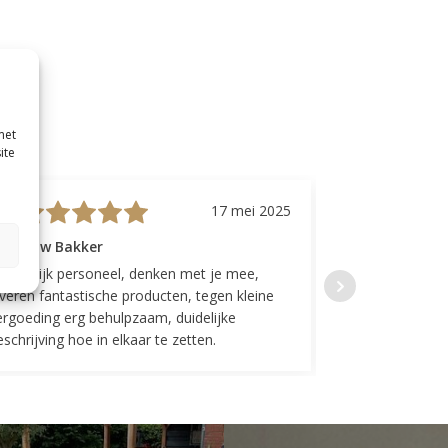
met
ite
17 mei 2025
evrouw Bakker
Mevrouw GP
riendelijk personeel, denken met je mee,
Top geregeld! K
everen fantastische producten, tegen kleine
indelingen die w
ergoeding erg behulpzaam, duidelijke
Fijne communicat
schrijving hoe in elkaar te zetten.