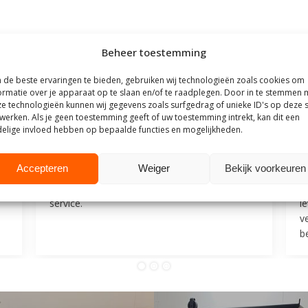
Beheer toestemming
outhuis
de beste ervaringen te bieden, gebruiken wij technologieën zoals cookies om
ormatie over je apparaat op te slaan en/of te raadplegen. Door in te stemmen 
t Steigerhouthuis op basis van meer dan
500 beoordelingen
.
e technologieën kunnen wij gegevens zoals surfgedrag of unieke ID's op deze s
werken. Als je geen toestemming geeft of uw toestemming intrekt, kan dit een
elige invloed hebben op bepaalde functies en mogelijkheden.
25
9 juli 2025
Accepteren
Weiger
Bekijk voorkeuren
Mevrouw F
M
Goede communicatie, snelle reactie, goede
V
service.
l
v
be