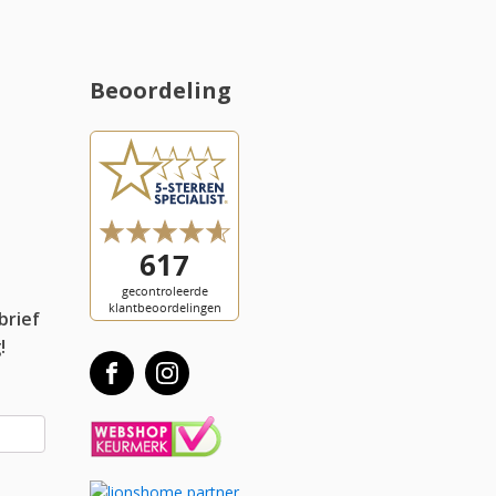
Beoordeling
l
brief
!