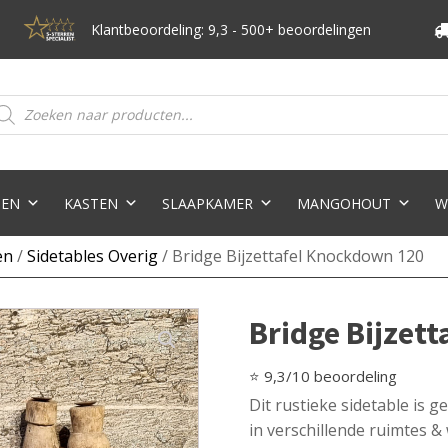
Klantbeoordeling: 9,3 - 500+ beoordelingen
oducten
eken
TEN
KASTEN
SLAAPKAMER
MANGOHOUT
W
en
/
Sidetables Overig
/ Bridge Bijzettafel Knockdown 120
Bridge Bijzet
⭐ 9,3/10 beoordeling
Dit rustieke sidetable is 
in verschillende ruimtes & 