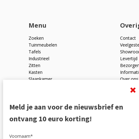
Menu
Overi
Zoeken
Contact
Tuinmeubelen
Veelgest
Tafels
Showro
Industrieel
Levertijd
Zitten
Bezorge
Kasten
Informati
Slaapkamer
Over ons
Mangohout
Algemen
Woonaccessoires
Ruilen en
Zakelijk
Privacyve
Meld je aan voor de nieuwsbrief en
Outlet
Reviewpo
Offerte
Klachten
ontvang 10 euro korting!
Partners
Voornaam*