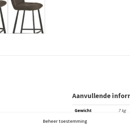
Aanvullende infor
Gewicht
7 kg
Beheer toestemming
Afmetingen
100 ×