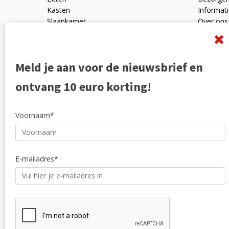
Kasten
Informati
Slaapkamer
Over ons
Mangohout
Algemen
Woonaccessoires
Ruilen en
Zakelijk
Privacyve
Meld je aan voor de nieuwsbrief en
Outlet
Reviewpo
Offerte
Klachten
ontvang 10 euro korting!
Partners
Voornaam*
E-mailadres*