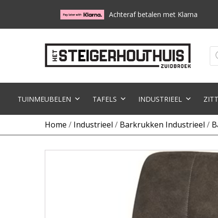
Achteraf betalen met Klarna
Pr
zo
TUINMEUBELEN
TAFELS
INDUSTRIEEL
ZIT
Home
/
Industrieel
/
Barkrukken Industrieel
/
B