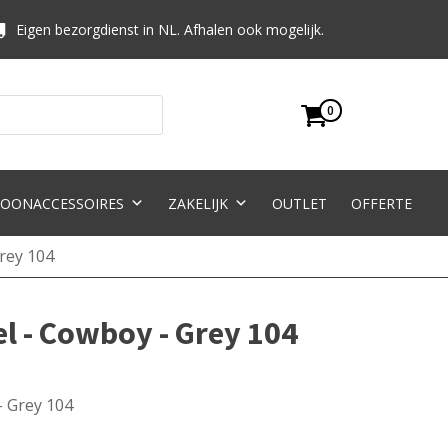
Eigen bezorgdienst in NL. Afhalen ook mogelijk.
0
OONACCESSOIRES
ZAKELIJK
OUTLET
OFFERTE
rey 104
l - Cowboy - Grey 104
- Grey 104