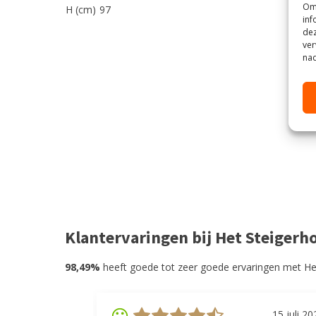
Om 
H (cm)
97
inf
dez
ver
nad
Klantervaringen bij Het Steigerh
98,49%
heeft goede tot zeer goede ervaringen met He
15 juli 20