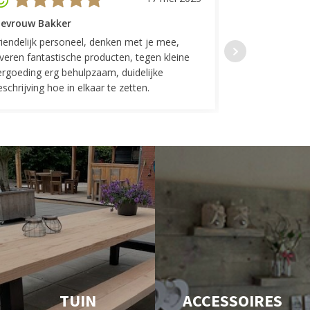
evrouw Bakker
Mevrouw GP
riendelijk personeel, denken met je mee,
Top geregeld! K
everen fantastische producten, tegen kleine
indelingen die w
ergoeding erg behulpzaam, duidelijke
Fijne communicat
schrijving hoe in elkaar te zetten.
TUIN
ACCESSOIRES