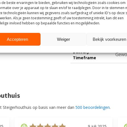
de beste ervaringen te bieden, gebruiken wij technologieën zoals cookies om
47
W (cm)
ormatie over je apparaat op te slaan en/of te raadplegen. Door in te stemmen 
e technologieën kunnen wij gegevens zoals surfgedrag of unieke ID's op deze s
werken. Als je geen toestemming geeft of uw toestemming intrekt, kan dit een
46
D (cm)
elige invloed hebben op bepaalde functies en mogelijkheden.
97
H (cm)
Accepteren
Weiger
Bekijk voorkeuren
Delivery
Gewo
Timeframe
outhuis
t Steigerhouthuis op basis van meer dan
500 beoordelingen
.
25
9 juli 2025