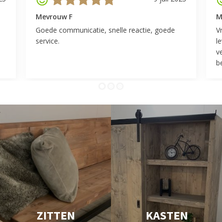
Mevrouw F
M
Goede communicatie, snelle reactie, goede
V
service.
l
v
be
ZITTEN
KASTEN