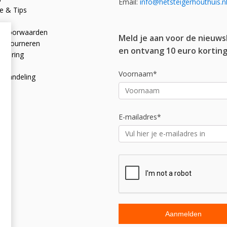
Email:
info@hetsteigerhouthuis.n
e & Tips
e voorwaarden
Meld je aan voor de nieuws
 retourneren
en ontvang 10 euro korting
rklaring
licy
Voornaam*
afhandeling
E-mailadres*