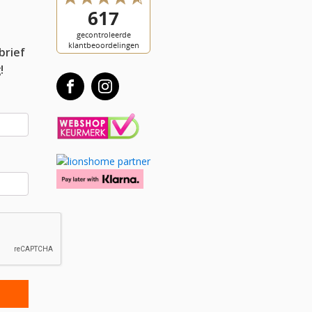
l
brief
!