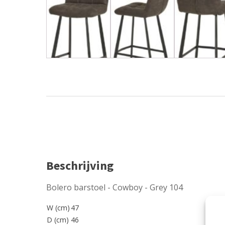
Beschrijving
Bolero barstoel - Cowboy - Grey 104
W (cm)
47
D (cm)
46