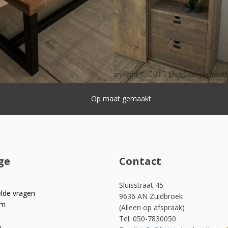
Snelle levering
ge
Contact
Sluisstraat 45
elde vragen
9636 AN Zuidbroek
om
(Alleen op afspraak)
Tel: 050-7830050
n