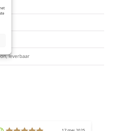
met
ite
on, leverbaar
17 mei 2025