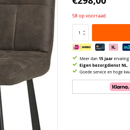
€
298,00
58 op voorraad
Bolero
barstoel
-
Cowboy
-
Grey
Meer dan
15 jaar
ervaring
104
Eigen bezorgdienst NL
,
aantal
Goede service en hoge kwal