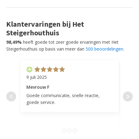
Klantervaringen bij Het
Steigerhouthuis
98,49%
heeft goede tot zeer goede ervaringen met Het
Steigerhouthuis op basis van meer dan
500 beoordelingen
.
9 juli 2025
11 ap
Mevrouw F
Mevr
Goede communicatie, snelle reactie,
Super
goede service.
door 
tevr
comp