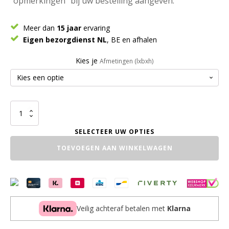
"opmerkingen" bij uw bestelling aangeven.
Meer dan
15 jaar
ervaring
Eigen bezorgdienst NL
, BE en afhalen
Kies je
Afmetingen (lxbxh)
Bloembak
Garden
aantal
TOEVOEGEN AAN WINKELWAGEN
Veilig achteraf betalen met
Klarna