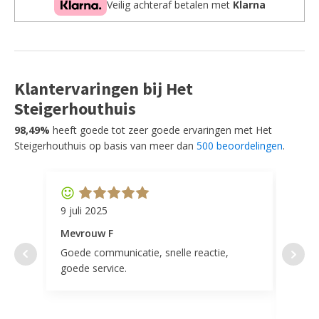
Veilig achteraf betalen met
Klarna
Klantervaringen bij Het
Steigerhouthuis
98,49%
heeft goede tot zeer goede ervaringen met Het
Steigerhouthuis op basis van meer dan
500 beoordelingen
.
9 juli 2025
11 ap
Mevrouw F
Mevr
Goede communicatie, snelle reactie,
Super
goede service.
door 
tevr
comp