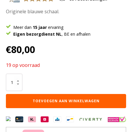
Originele blauwe schaal.
Meer dan
15 jaar
ervaring
Eigen bezorgdienst NL
, BE en afhalen
€
80,00
19 op voorraad
Blauwe
patina
decoratieve
kom
TOEVOEGEN AAN WINKELWAGEN
medium
aantal