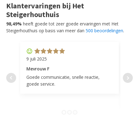
Klantervaringen bij Het
Steigerhouthuis
98,49%
heeft goede tot zeer goede ervaringen met Het
Steigerhouthuis op basis van meer dan
500 beoordelingen
.
9 juli 2025
11 ap
Mevrouw F
Mevr
Goede communicatie, snelle reactie,
Super
goede service.
door 
tevr
comp