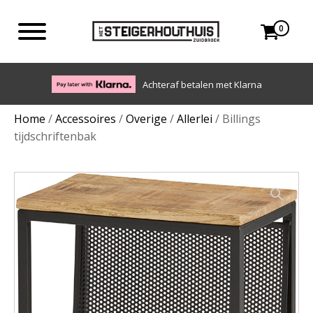
0
Eigen bezorgdienst in NL en BE. Afhalen ook mogelijk.
Home
/
Accessoires
/
Overige
/
Allerlei
/ Billings
tijdschriftenbak