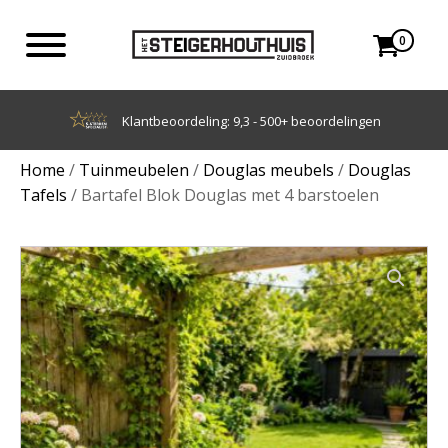
0
Klantbeoordeling: 9,3 - 500+ beoordelingen
Home
/
Tuinmeubelen
/
Douglas meubels
/
Douglas
Tafels
/ Bartafel Blok Douglas met 4 barstoelen