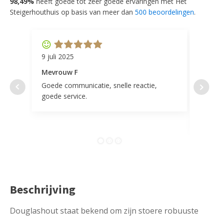
98,49%
heeft goede tot zeer goede ervaringen met Het
Steigerhouthuis op basis van meer dan
500 beoordelingen
.
9 juli 2025
11 ap
Mevrouw F
Mevr
Goede communicatie, snelle reactie,
Super
goede service.
door 
tevr
comp
Beschrijving
Douglashout staat bekend om zijn stoere robuuste