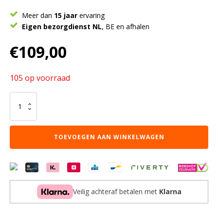
Meer dan
15 jaar
ervaring
Eigen bezorgdienst NL
, BE en afhalen
€
109,00
105 op voorraad
Barstoel
'Ozan'
PU
Grijs
TOEVOEGEN AAN WINKELWAGEN
(2
per
doos)
aantal
Veilig achteraf betalen met
Klarna