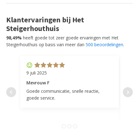
Klantervaringen bij Het
Steigerhouthuis
98,49%
heeft goede tot zeer goede ervaringen met Het
Steigerhouthuis op basis van meer dan
500 beoordelingen
.
9 juli 2025
11 ap
Mevrouw F
Mevr
Goede communicatie, snelle reactie,
Super
goede service.
door 
tevr
comp