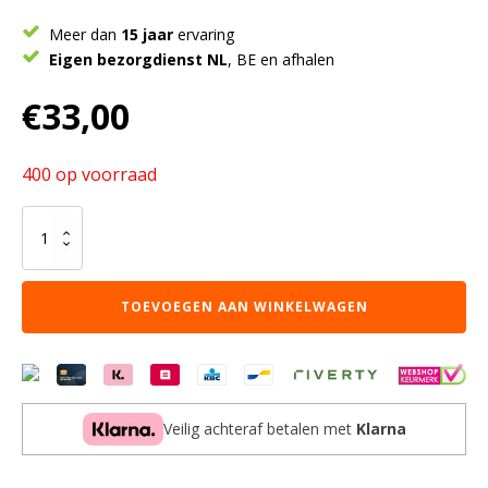
Meer dan
15 jaar
ervaring
Eigen bezorgdienst NL
, BE en afhalen
€
33,00
400 op voorraad
Barstoel
'Anna'
PP
Grijs
TOEVOEGEN AAN WINKELWAGEN
(4
per
doos)
aantal
Veilig achteraf betalen met
Klarna