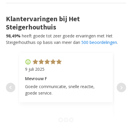
Klantervaringen bij Het
Steigerhouthuis
98,49%
heeft goede tot zeer goede ervaringen met Het
Steigerhouthuis op basis van meer dan
500 beoordelingen
.
9 juli 2025
11 ap
Mevrouw F
Mevr
Goede communicatie, snelle reactie,
Super
goede service.
door 
tevr
comp