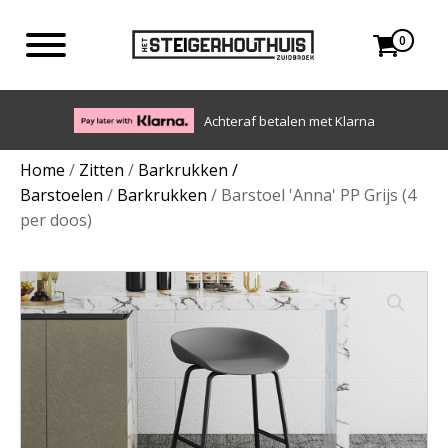
0
Eigen bezorgdienst in NL en BE. Afhalen ook mogelijk.
Home
/
Zitten
/
Barkrukken /
Barstoelen
/
Barkrukken
/ Barstoel 'Anna' PP Grijs (4
per doos)