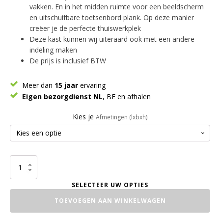
vakken. En in het midden ruimte voor een beeldscherm
en uitschuifbare toetsenbord plank. Op deze manier
creëer je de perfecte thuiswerkplek
Deze kast kunnen wij uiteraard ook met een andere
indeling maken
De prijs is inclusief BTW
Meer dan
15 jaar
ervaring
Eigen bezorgdienst NL
, BE en afhalen
Kies je
Afmetingen (lxbxh)
Barn
Kast
Industrieel
Special
TOEVOEGEN AAN WINKELWAGEN
aantal