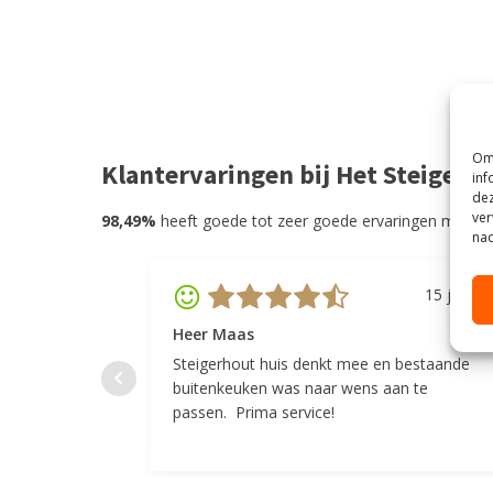
Om 
Klantervaringen bij Het Steigerh
inf
dez
ver
98,49%
heeft goede tot zeer goede ervaringen met He
nad
15 juli 20
Heer Maas
Steigerhout huis denkt mee en bestaande
buitenkeuken was naar wens aan te
passen. Prima service!