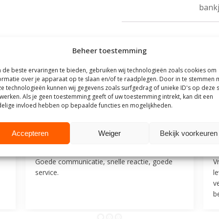
bank
Beheer toestemming
de beste ervaringen te bieden, gebruiken wij technologieën zoals cookies om
outhuis
ormatie over je apparaat op te slaan en/of te raadplegen. Door in te stemmen 
e technologieën kunnen wij gegevens zoals surfgedrag of unieke ID's op deze s
werken. Als je geen toestemming geeft of uw toestemming intrekt, kan dit een
t Steigerhouthuis op basis van meer dan
500 beoordelingen
.
elige invloed hebben op bepaalde functies en mogelijkheden.
25
9 juli 2025
Accepteren
Weiger
Bekijk voorkeuren
Mevrouw F
M
Goede communicatie, snelle reactie, goede
V
service.
l
v
be