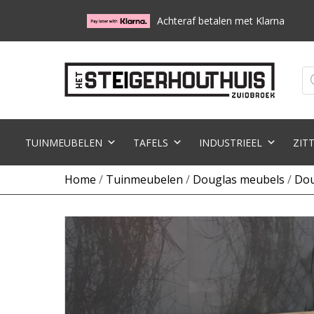
Achteraf betalen met Klarna
Pr
zo
TUINMEUBELEN
TAFELS
INDUSTRIEEL
ZIT
Home
/
Tuinmeubelen
/
Douglas meubels
/
Dou