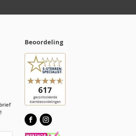
Beoordeling
l
brief
!