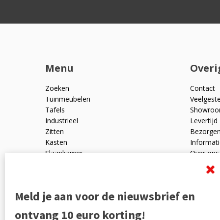
Menu
Overi
Zoeken
Contact
Tuinmeubelen
Veelgest
Tafels
Showro
Industrieel
Levertijd
Zitten
Bezorge
Kasten
Informati
Slaapkamer
Over ons
Mangohout
Algemen
Woonaccessoires
Ruilen en
Zakelijk
Privacyve
Meld je aan voor de nieuwsbrief en
Outlet
Reviewpo
Offerte
Klachten
ontvang 10 euro korting!
Partners