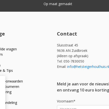
Snelle levering
ge
Contact
Sluisstraat 45
elde vragen
9636 AN Zuidbroek
om
(Alleen op afspraak)
Tel: 050-7830050
n
Email:
info@hetsteigerhouthuis.n
e & Tips
e voorwaarden
Meld je aan voor de nieuws
 retourneren
en ontvang 10 euro korting
rklaring
licy
Voornaam*
afhandeling