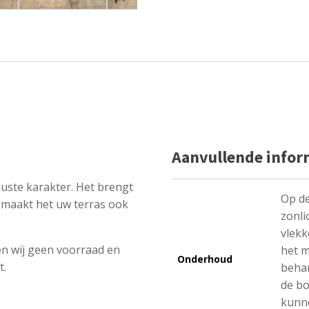
Aanvullende infor
uste karakter. Het brengt
Op de
j maakt het uw terras ook
zonli
vlekk
n wij geen voorraad en
het m
Onderhoud
t.
behan
de b
kunne