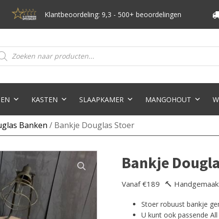
Klantbeoordeling: 9,3 - 500+ beoordelingen
oducten
eken
TEN
KASTEN
SLAAPKAMER
MANGOHOUT
W
glas Banken
/ Bankje Douglas Stoer
Bankje Dougla
Vanaf €189
🔨 Handgemaak
Stoer robuust bankje ge
U kunt ook passende All