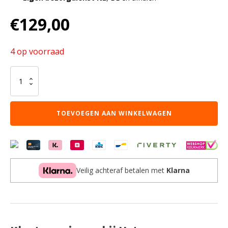
€
129,00
4 op voorraad
Bamboe
Japanse
kunstplant
180
TOEVOEGEN AAN WINKELWAGEN
cm
aantal
Veilig achteraf betalen met
Klarna