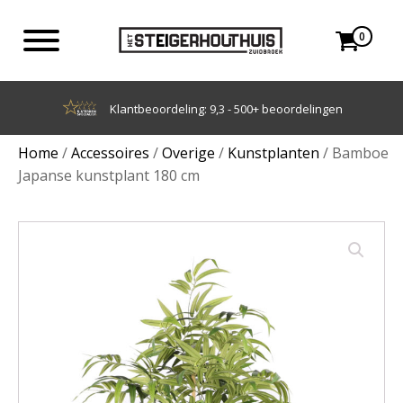
0
Achteraf betalen met Klarna
Home
/
Accessoires
/
Overige
/
Kunstplanten
/ Bamboe
Japanse kunstplant 180 cm