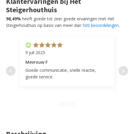
Klantervaringen bij Het
Steigerhouthuis
98,49%
heeft goede tot zeer goede ervaringen met Het
Steigerhouthuis op basis van meer dan
500 beoordelingen
.
9 juli 2025
11 ap
Mevrouw F
Mevr
Goede communicatie, snelle reactie,
Super
goede service.
door 
tevr
comp
Beschrijving