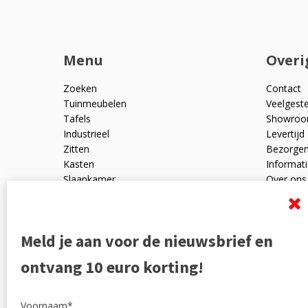
Menu
Overi
Zoeken
Contact
Tuinmeubelen
Veelgest
Tafels
Showro
Industrieel
Levertijd
Zitten
Bezorge
Kasten
Informati
Slaapkamer
Over ons
Mangohout
Algemen
Woonaccessoires
Ruilen en
Zakelijk
Privacyve
Meld je aan voor de nieuwsbrief en
Outlet
Reviewpo
Offerte
Klachten
ontvang 10 euro korting!
Partners
Voornaam*