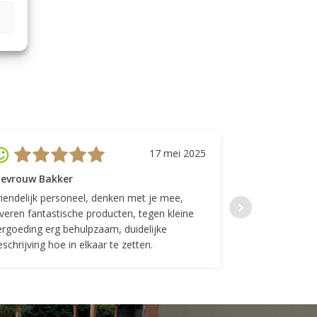
17 mei 2025
evrouw Bakker
Mevrouw GP
riendelijk personeel, denken met je mee,
Top geregeld! K
everen fantastische producten, tegen kleine
indelingen die w
ergoeding erg behulpzaam, duidelijke
Fijne communicat
schrijving hoe in elkaar te zetten.