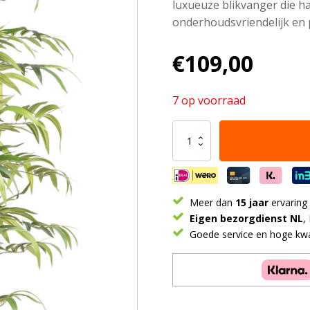
luxueuze blikvanger die h
onderhoudsvriendelijk en 
€
109,00
7 op voorraad
Bamboe
Japanse
kunstplant
160
cm
aantal
Meer dan
15 jaar
ervaring
Eigen bezorgdienst NL
,
Goede service en hoge kwal