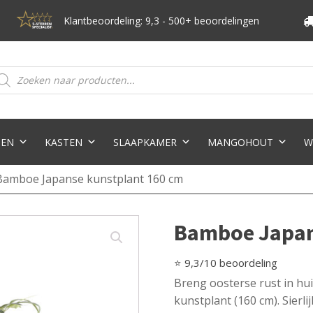
Klantbeoordeling: 9,3 - 500+ beoordelingen
oducten
eken
TEN
KASTEN
SLAAPKAMER
MANGOHOUT
W
Bamboe Japanse kunstplant 160 cm
Bamboe Japan
⭐ 9,3/10 beoordeling
Breng oosterse rust in h
kunstplant (160 cm). Sierl