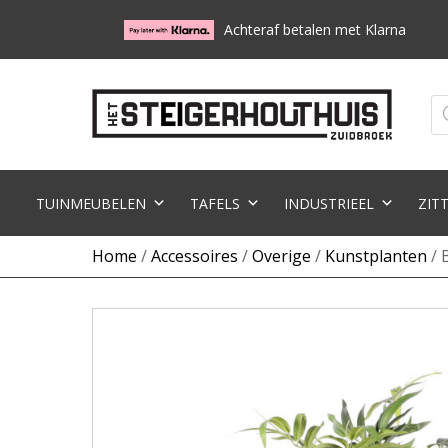
Achteraf betalen met Klarna
Pr
zo
TUINMEUBELEN
TAFELS
INDUSTRIEEL
ZIT
Home
/
Accessoires
/
Overige
/
Kunstplanten
/ 