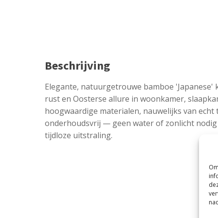
Beschrijving
Elegante, natuurgetrouwe bamboe 'Japanese' k
rust en Oosterse allure in woonkamer, slaapka
hoogwaardige materialen, nauwelijks van echt 
onderhoudsvrij — geen water of zonlicht nodig v
tijdloze uitstraling.
Om 
inf
dez
ver
nad