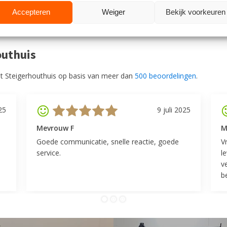
Accepteren
Weiger
Bekijk voorkeuren
outhuis
t Steigerhouthuis op basis van meer dan
500 beoordelingen
.
25
9 juli 2025
Mevrouw F
M
Goede communicatie, snelle reactie, goede
V
service.
l
v
be