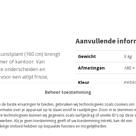
Aanvullende infor
unstplant (160 cm) brengt
Gewicht
5 kg
mer of kantoor. Van
Afmetingen
180 ×
te onderscheiden en
oor een altijd frisse,
gebl
Kleur
Beheer toestemming
bamb
Plantnaam
de beste ervaringen te bieden, gebruiken wij technologieën zoals cookies om
ormatie over je apparaat op te slaan en/of te raadplegen. Door in te stemmen 
e technologieën kunnen wij gegevens zoals surfgedrag of unieke ID's op deze s
1-2 w
Delivery
werken. Als je geen toestemming geeft of uw toestemming intrekt, kan dit een
Timeframe
gelev
elige invloed hebben op bepaalde functies en mogelijkheden.