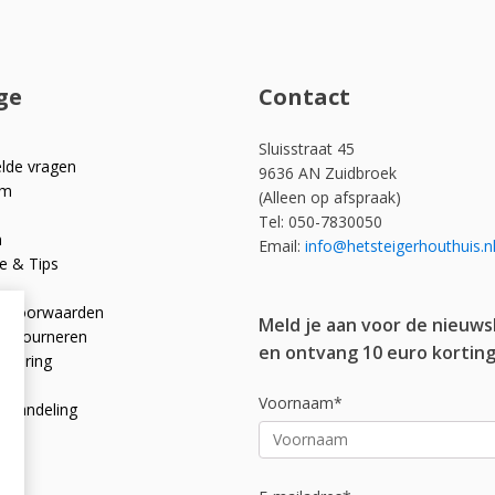
ge
Contact
Sluisstraat 45
elde vragen
9636 AN Zuidbroek
om
(Alleen op afspraak)
Tel: 050-7830050
n
Email:
info@hetsteigerhouthuis.n
e & Tips
e voorwaarden
Meld je aan voor de nieuws
 retourneren
en ontvang 10 euro korting
rklaring
licy
Voornaam*
afhandeling