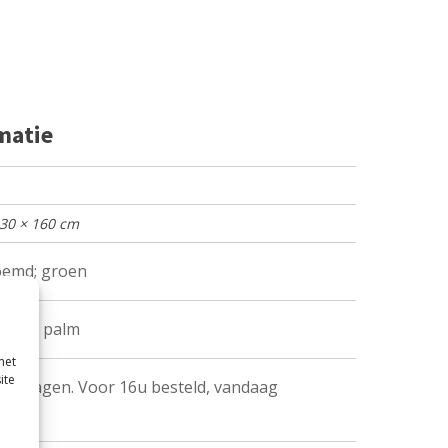
matie
 30 × 160 cm
oemd; groen
oe-1; palm
met
ite
erkdagen. Voor 16u besteld, vandaag
erd.