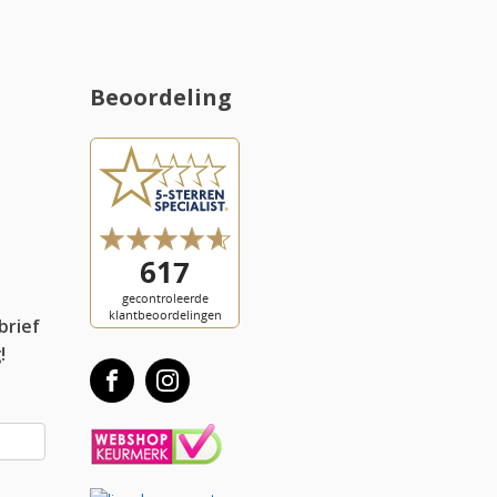
Beoordeling
l
brief
!