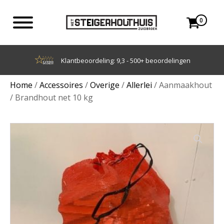
0
Achteraf betalen met Klarna
Home
/
Accessoires
/
Overige
/
Allerlei
/ Aanmaakhout
/ Brandhout net 10 kg