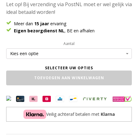
Let op! Bij verzending via PostNL moet er wel gelijk via
ideal betaald worden!
Meer dan
15 jaar
ervaring
Eigen bezorgdienst NL
, BE en afhalen
Aantal
Aanmaakhout
TOEVOEGEN AAN WINKELWAGEN
/
Brandhout
net
10
kg
aantal
Veilig achteraf betalen met
Klarna