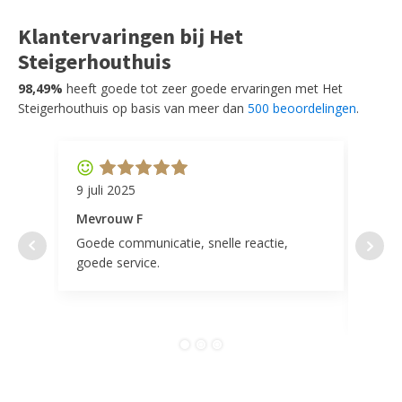
Klantervaringen bij Het
Steigerhouthuis
98,49%
heeft goede tot zeer goede ervaringen met Het
Steigerhouthuis op basis van meer dan
500 beoordelingen
.
9 juli 2025
11 ap
Mevrouw F
Mevr
Goede communicatie, snelle reactie,
Super
goede service.
door 
tevr
comp