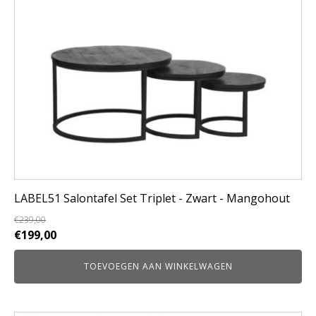
LABEL51 Salontafel Set Triplet - Zwart - Mangohout
€
239,00
Oorspronkelijke
Huidige
€
199,00
prijs
prijs
TOEVOEGEN AAN WINKELWAGEN
was:
is:
€239,00.
€199,00.