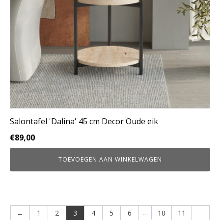
Salontafel 'Dalina' 45 cm Decor Oude eik
€
89,00
TOEVOEGEN AAN WINKELWAGEN
…
←
1
2
3
4
5
6
10
11