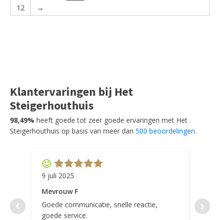
12
→
Klantervaringen bij Het
Steigerhouthuis
98,49%
heeft goede tot zeer goede ervaringen met Het
Steigerhouthuis op basis van meer dan
500 beoordelingen
.
9 juli 2025
11 ap
Mevrouw F
Mevr
Goede communicatie, snelle reactie,
Super
goede service.
door 