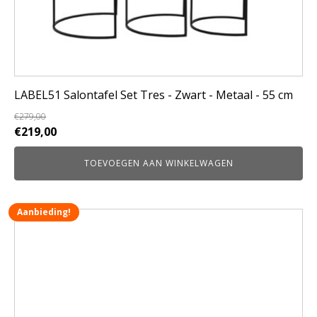
LABEL51 Salontafel Set Tres - Zwart - Metaal - 55 cm
€
279,00
Oorspronkelijke
Huidige
€
219,00
prijs
prijs
TOEVOEGEN AAN WINKELWAGEN
was:
is:
€279,00.
€219,00.
Aanbieding!