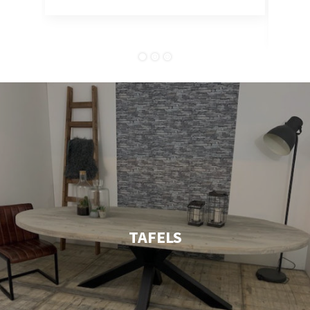
tevr
comp
TAFELS