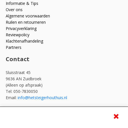
Informatie & Tips
Over ons
Algemene voorwaarden
Ruilen en retourneren
Privacyverklaring
Reviewpolicy
Klachtenafhandeling
Partners
Contact
Sluisstraat 45
9636 AN Zuidbroek
(Alleen op afspraak)
Tel: 050-7830050
Email:
info@hetsteigerhouthuis.nl
Meld je aan voor de nieuwsbrief en ontvang 10
euro korting!