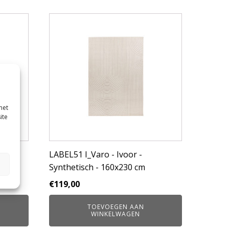
met
ite
isch
LABEL51 I_Varo - Ivoor -
Synthetisch - 160x230 cm
€
119,00
TOEVOEGEN AAN
WINKELWAGEN