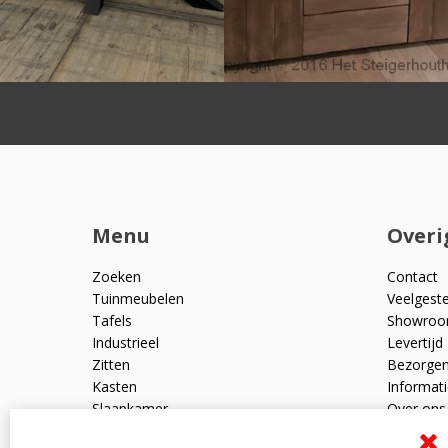
Menu
Overi
Zoeken
Contact
Tuinmeubelen
Veelgest
Tafels
Showro
Industrieel
Levertijd
Zitten
Bezorge
Kasten
Informati
Slaapkamer
Over ons
Mangohout
Algemen