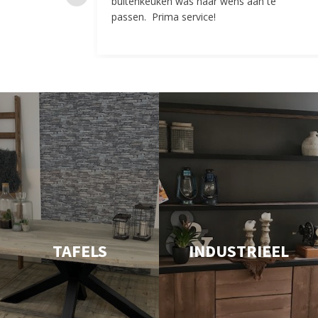
buitenkeuken was naar wens aan te
passen. Prima service!
TAFELS
INDUSTRIEEL