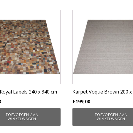
Royal Labels 240 x 340 cm
Karpet Voque Brown 200 x
0
€
199,00
TOEVOEGEN AAN
TOEVOEGEN AAN
WINKELWAGEN
WINKELWAGEN