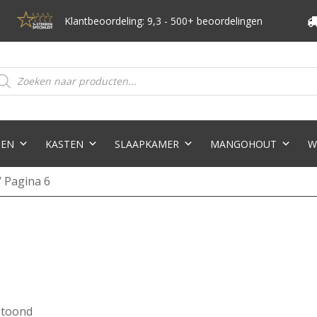
Klantbeoordeling: 9,3 - 500+ beoordelingen
oducten
eken
TEN
KASTEN
SLAAPKAMER
MANGOHOUT
W
 Pagina 6
etoond