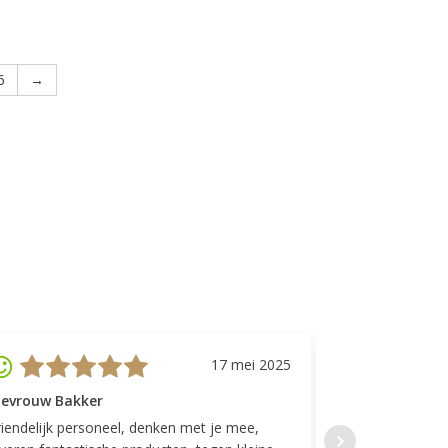
6
→
17 mei 2025
evrouw Bakker
Mevrouw GP
riendelijk personeel, denken met je mee,
Top geregeld! K