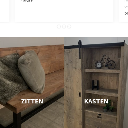
service.
l
v
be
ZITTEN
KASTEN