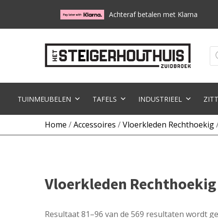
Achteraf betalen met Klarna
Pr
zo
TUINMEUBELEN
TAFELS
INDUSTRIEEL
ZIT
Home
/
Accessoires
/
Vloerkleden Rechthoekig
/
Vloerkleden Rechthoekig
Resultaat 81–96 van de 569 resultaten wordt g