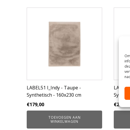
Om 
inf
dez
ver
nad
LABEL51 I_Indy - Taupe -
LABEL51
Synthetisch - 160x230 cm
Synthet
€
179,00
€
249,0
TOEVOEGEN AAN
WINKELWAGEN