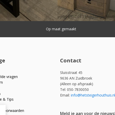
Snelle levering
ge
Contact
Sluisstraat 45
elde vragen
9636 AN Zuidbroek
om
(Alleen op afspraak)
Tel: 050-7830050
n
Email:
info@hetsteigerhouthuis.n
e & Tips
e voorwaarden
Meld je aan voor de nieuws