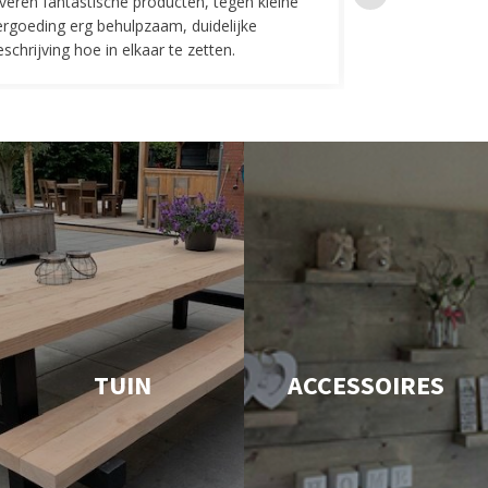
everen fantastische producten, tegen kleine
indelingen die w
ergoeding erg behulpzaam, duidelijke
Fijne communicat
schrijving hoe in elkaar te zetten.
TUIN
ACCESSOIRES