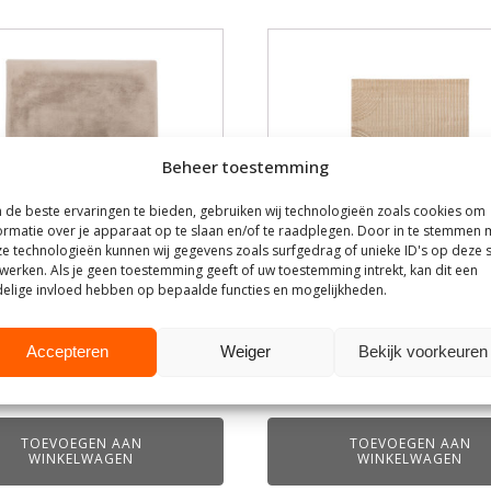
Beheer toestemming
de beste ervaringen te bieden, gebruiken wij technologieën zoals cookies om
ormatie over je apparaat op te slaan en/of te raadplegen. Door in te stemmen 
e technologieën kunnen wij gegevens zoals surfgedrag of unieke ID's op deze s
werken. Als je geen toestemming geeft of uw toestemming intrekt, kan dit een
elige invloed hebben op bepaalde functies en mogelijkheden.
 I_Indy - Taupe -
LABEL51 I_Varo - - Synthet
Accepteren
Weiger
Bekijk voorkeuren
isch - 200x290 cm
€
119,00
0
TOEVOEGEN AAN
TOEVOEGEN AAN
WINKELWAGEN
WINKELWAGEN