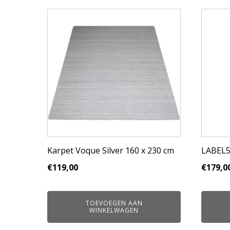
Karpet Voque Silver 160 x 230 cm
LABEL51
€
119,00
€
179,0
TOEVOEGEN AAN
WINKELWAGEN