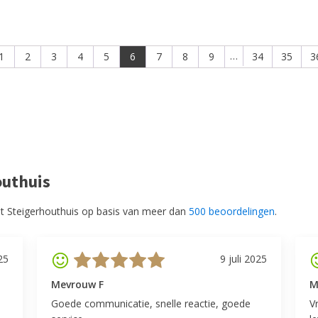
…
1
2
3
4
5
6
7
8
9
34
35
3
outhuis
t Steigerhouthuis op basis van meer dan
500 beoordelingen
.
25
9 juli 2025
Mevrouw F
M
Goede communicatie, snelle reactie, goede
V