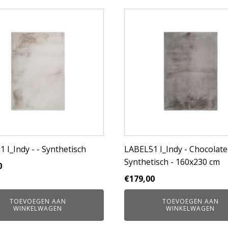
 I_Indy - - Synthetisch
LABEL51 I_Indy - Chocolate
Synthetisch - 160x230 cm
0
€
179,00
TOEVOEGEN AAN
TOEVOEGEN AAN
WINKELWAGEN
WINKELWAGEN