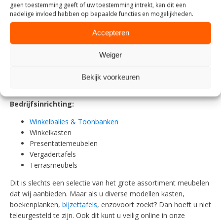
geen toestemming geeft of uw toestemming intrekt, kan dit een
Woonaccessoires:
nadelige invloed hebben op bepaalde functies en mogelijkheden.
Spiegels
Accepteren
Wandborden & Wandplanken
Bijzettafeltjes
Weiger
Lampen
Vloerkleden
Bekijk voorkeuren
Kapstokken
Bedrijfsinrichting:
Winkelbalies & Toonbanken
Winkelkasten
Presentatiemeubelen
Vergadertafels
Terrasmeubels
Dit is slechts een selectie van het grote assortiment meubelen
dat wij aanbieden. Maar als u diverse modellen kasten,
boekenplanken,
bijzettafels
, enzovoort zoekt? Dan hoeft u niet
teleurgesteld te zijn. Ook dit kunt u veilig online in onze