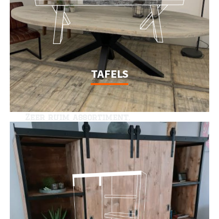
TAFELS
Stoere robuuste meubelen
voor binnen en buiten.
Zeer ruim assortiment.
Shop hier de mooiste meubelen!
Bekijk hier onze kasten
Kijk ook eens op onze nieuwe website Factory 050