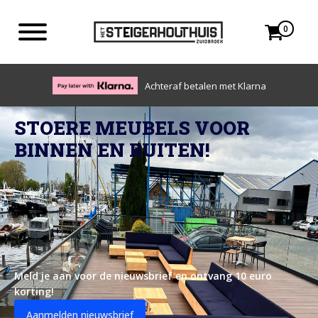
0
Achteraf betalen met Klarna
STOERE MEUBELS VOOR
BINNEN EN BUITEN!
Meld je aan voor de nieuwsbrief en ontvang 10 euro
korting!
Aanmelden nieuwsbrief