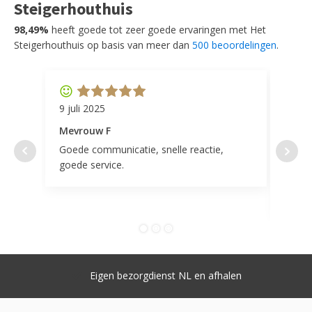
Steigerhouthuis
98,49%
heeft goede tot zeer goede ervaringen met Het
Steigerhouthuis op basis van meer dan
500 beoordelingen
.
9 juli 2025
11 ap
Mevrouw F
Mevr
Goede communicatie, snelle reactie,
Super
goede service.
door 
tevr
comp
Goede service en hoge kwaliteit
( Klantwaardering 9.3 )